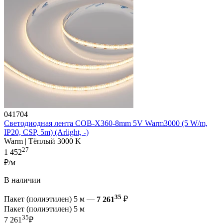
041704
Светодиодная лента COB-X360-8mm 5V Warm3000 (5 W/m,
IP20, CSP, 5m) (Arlight, -)
Warm | Тёплый 3000 K
27
1 452
₽/м
В наличии
35
Пакет (полиэтилен) 5 м —
7 261
₽
Пакет (полиэтилен) 5 м
35
7 261
₽