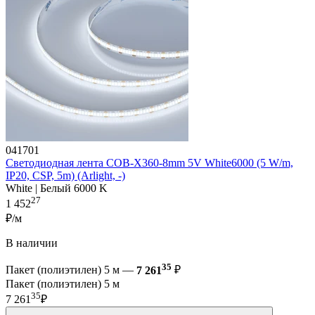
041701
Светодиодная лента COB-X360-8mm 5V White6000 (5 W/m,
IP20, CSP, 5m) (Arlight, -)
White | Белый 6000 K
27
1 452
₽/м
В наличии
35
Пакет (полиэтилен) 5 м —
7 261
₽
Пакет (полиэтилен) 5 м
35
7 261
₽