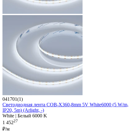
041701(1)
Светодиодная лента COB-X360-8mm 5V White6000 (5 W/m,
IP20, 5m) (Arlight, -)
White | Белый 6000 K
27
1 452
₽/м