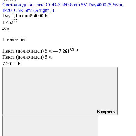
Светодиодная лента COB-X360-8mm 5V Day4000 (5 W/m,
IP20, CSP, 5m) (Arlight, -)
Day | Дневной 4000 K
27
1 452
₽/м
В наличии
35
Пакет (полиэтилен) 5 м —
7 261
₽
Пакет (полиэтилен) 5 м
35
7 261
₽
В корзину