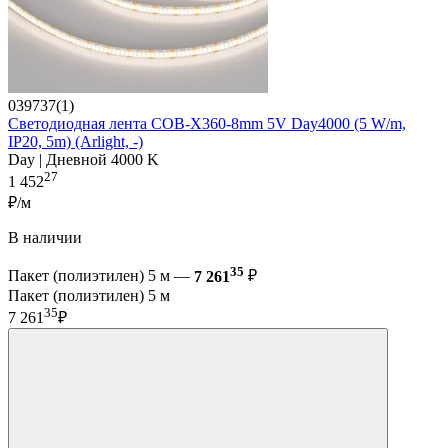
039737(1)
Светодиодная лента COB-X360-8mm 5V Day4000 (5 W/m,
IP20, 5m) (Arlight, -)
Day | Дневной 4000 K
27
1 452
₽/м
В наличии
35
Пакет (полиэтилен) 5 м —
7 261
₽
Пакет (полиэтилен) 5 м
35
7 261
₽