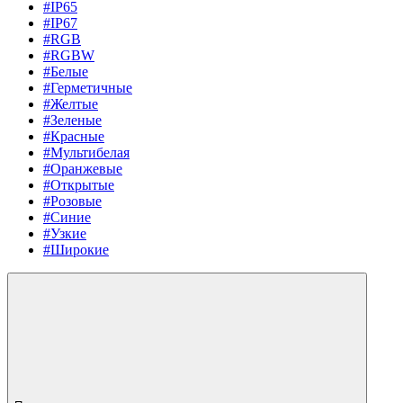
#IP65
#IP67
#RGB
#RGBW
#Белые
#Герметичные
#Желтые
#Зеленые
#Красные
#Мультибелая
#Оранжевые
#Открытые
#Розовые
#Синие
#Узкие
#Широкие