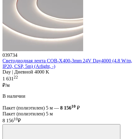
039734
Светодиодная лента COB-X400-3mm 24V Day4000 (4.8 W/m,
IP20, CSP, 5m) (Arlight, -)
Day | Дневной 4000 K
22
1 631
₽/м
В наличии
10
Пакет (полиэтилен) 5 м —
8 156
₽
Пакет (полиэтилен) 5 м
10
8 156
₽