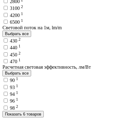
2800
2
3100
1
4200
1
6500
Световой поток на 1м, lm/m
Выбрать все
2
430
1
440
2
450
1
470
Расчетная световая эффективность, лм/Вт
Выбрать все
1
90
1
93
1
94
1
96
2
98
Показать 6 товаров