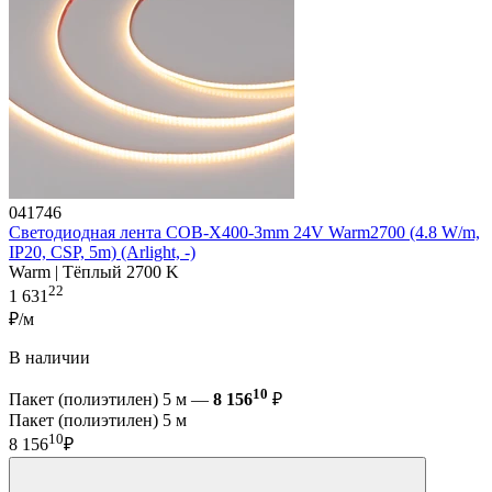
041746
Светодиодная лента COB-X400-3mm 24V Warm2700 (4.8 W/m,
IP20, CSP, 5m) (Arlight, -)
Warm | Тёплый 2700 K
22
1 631
₽/м
В наличии
10
Пакет (полиэтилен) 5 м —
8 156
₽
Пакет (полиэтилен) 5 м
10
8 156
₽