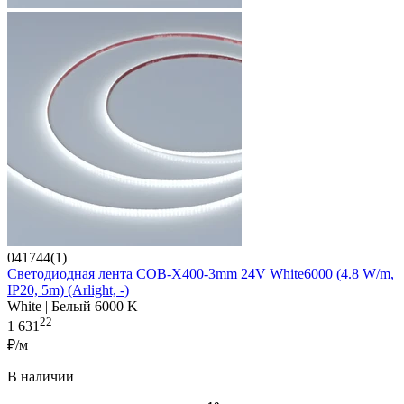
041744(1)
Светодиодная лента COB-X400-3mm 24V White6000 (4.8 W/m,
IP20, 5m) (Arlight, -)
White | Белый 6000 K
22
1 631
₽/м
В наличии