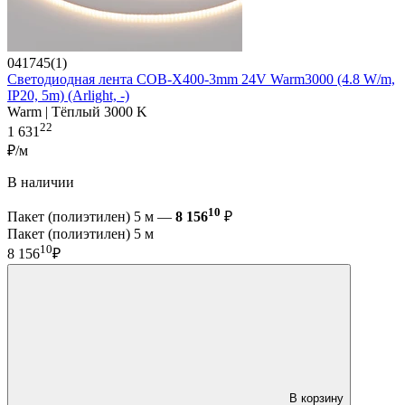
041745(1)
Светодиодная лента COB-X400-3mm 24V Warm3000 (4.8 W/m,
IP20, 5m) (Arlight, -)
Warm | Тёплый 3000 K
22
1 631
₽/м
В наличии
10
Пакет (полиэтилен) 5 м —
8 156
₽
Пакет (полиэтилен) 5 м
10
8 156
₽
В корзину