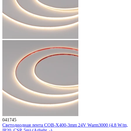
041745
Светодиодная лента COB-X400-3mm 24V Warm3000 (4.8 W/m,
IP20, CSP, 5m) (Arlight, -)