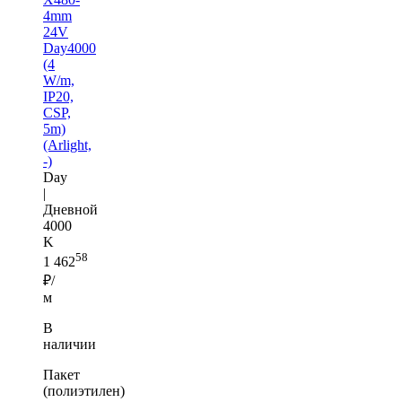
4mm
24V
Day4000
(4
W/m,
IP20,
CSP,
5m)
(Arlight,
-)
Day
|
Дневной
4000
K
58
1 462
₽/
м
В
наличии
Пакет
(полиэтилен)