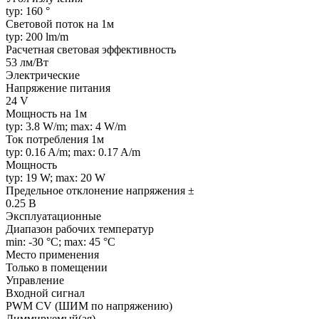
typ: 160 °
Световой поток на 1м
typ: 200 lm/m
Расчетная световая эффективность
53 лм/Вт
Электрические
Напряжение питания
24 V
Мощность на 1м
typ: 3.8 W/m; max: 4 W/m
Ток потребления 1м
typ: 0.16 A/m; max: 0.17 A/m
Мощность
typ: 19 W; max: 20 W
Предельное отклонение напряжения ±
0.25 В
Эксплуатационные
Диапазон рабочих температур
min: -30 °C; max: 45 °C
Место применения
Только в помещении
Управление
Входной сигнал
PWM СV (ШИМ по напряжению)
Диммируемый(ая)