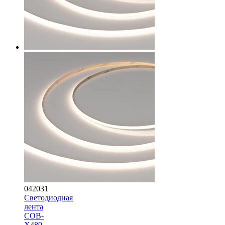
042031
Светодиодная
лента
COB-
X480-