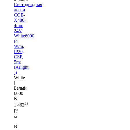
Светодиодная
лента
COB-
X480-
4mm
24V
White6000
(4
W/m,
IP20,
CSP,
5m)
(Arlight,
-)
White
|
Белый
6000
K
58
1 462
₽/
м
В