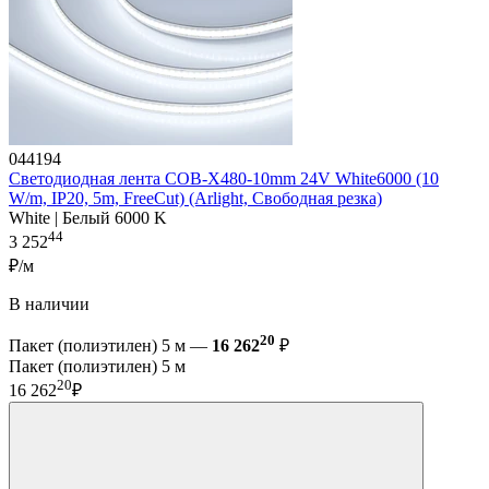
044194
Светодиодная лента COB-X480-10mm 24V White6000 (10
W/m, IP20, 5m, FreeCut) (Arlight, Свободная резка)
White | Белый 6000 K
44
3 252
₽/м
В наличии
20
Пакет (полиэтилен) 5 м —
16 262
₽
Пакет (полиэтилен) 5 м
20
16 262
₽