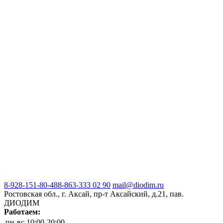
8-928-151-80-48
8-863-333 02 90
mail@diodim.ru
Ростовская обл., г. Аксай, пр-т Аксайский, д.21, пав.
ДИОДИМ
Работаем:
пн-вс
10:00-20:00