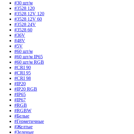
#30 шт/м
#3528 120
#3528 12V 120
#3528 12V 60
#3528 24V
#3528 60
#36V
#48V
#5V
#60 шт/м
#60 шт/м IP65
#60 шт/м RGB
#CRI 90
#CRI 95
#CRI 98
#IP20
#IP20 RGB
#IP65
#IP67
#RGB
#RGBW
#Белые
#Герметичные
#Желтые
#Зеленые