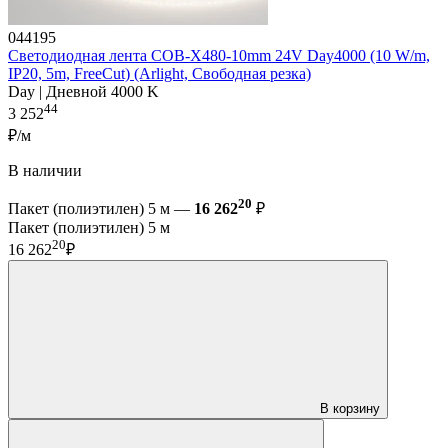
044195
Светодиодная лента COB-X480-10mm 24V Day4000 (10 W/m,
IP20, 5m, FreeCut) (Arlight, Свободная резка)
Day | Дневной 4000 K
44
3 252
₽/м
В наличии
20
Пакет (полиэтилен) 5 м —
16 262
₽
Пакет (полиэтилен) 5 м
20
16 262
₽
В корзину