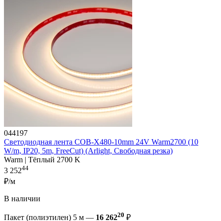
044197
Светодиодная лента COB-X480-10mm 24V Warm2700 (10
W/m, IP20, 5m, FreeCut) (Arlight, Свободная резка)
Warm | Тёплый 2700 K
44
3 252
₽/м
В наличии
20
Пакет (полиэтилен) 5 м —
16 262
₽