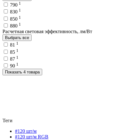
1
790
1
830
1
850
1
880
Расчетная световая эффективность, лм/Вт
Выбрать все
1
81
1
85
1
87
1
90
Показать 4 товара
Теги
#120 шт/м
#120 шт/м RGB