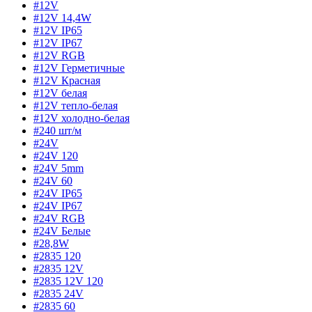
#12V
#12V 14,4W
#12V IP65
#12V IP67
#12V RGB
#12V Герметичные
#12V Красная
#12V белая
#12V тепло-белая
#12V холодно-белая
#240 шт/м
#24V
#24V 120
#24V 5mm
#24V 60
#24V IP65
#24V IP67
#24V RGB
#24V Белые
#28,8W
#2835 120
#2835 12V
#2835 12V 120
#2835 24V
#2835 60