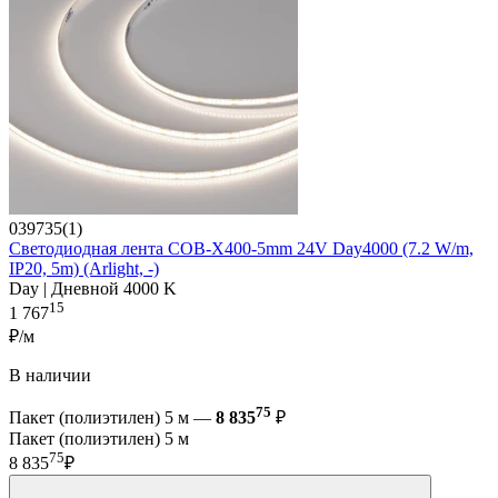
039735(1)
Светодиодная лента COB-X400-5mm 24V Day4000 (7.2 W/m,
IP20, 5m) (Arlight, -)
Day | Дневной 4000 K
15
1 767
₽/м
В наличии
75
Пакет (полиэтилен) 5 м —
8 835
₽
Пакет (полиэтилен) 5 м
75
8 835
₽