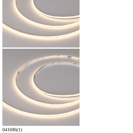
041696(1)