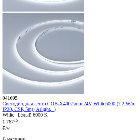
041695
Светодиодная лента COB-X400-5mm 24V White6000 (7.2 W/m,
IP20, CSP, 5m) (Arlight, -)
White | Белый 6000 K
15
1 767
₽/м
В наличии