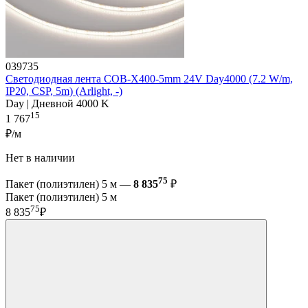
039735
Светодиодная лента COB-X400-5mm 24V Day4000 (7.2 W/m,
IP20, CSP, 5m) (Arlight, -)
Day | Дневной 4000 K
15
1 767
₽/м
Нет в наличии
75
Пакет (полиэтилен) 5 м —
8 835
₽
Пакет (полиэтилен) 5 м
75
8 835
₽