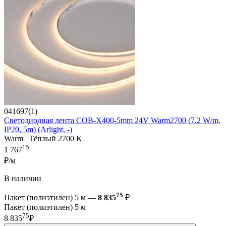
041697(1)
Светодиодная лента COB-X400-5mm 24V Warm2700 (7.2 W/m,
IP20, 5m) (Arlight, -)
Warm | Тёплый 2700 K
15
1 767
₽/м
В наличии
75
Пакет (полиэтилен) 5 м —
8 835
₽
Пакет (полиэтилен) 5 м
75
8 835
₽