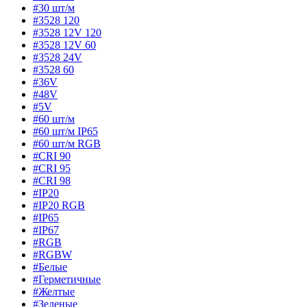
#30 шт/м
#3528 120
#3528 12V 120
#3528 12V 60
#3528 24V
#3528 60
#36V
#48V
#5V
#60 шт/м
#60 шт/м IP65
#60 шт/м RGB
#CRI 90
#CRI 95
#CRI 98
#IP20
#IP20 RGB
#IP65
#IP67
#RGB
#RGBW
#Белые
#Герметичные
#Желтые
#Зеленые