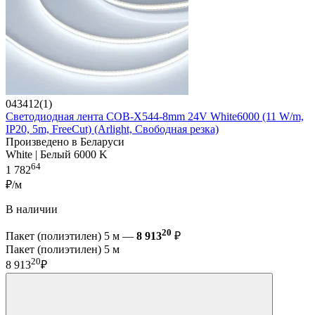
043412(1)
Светодиодная лента COB-X544-8mm 24V White6000 (11 W/m,
IP20, 5m, FreeCut) (Arlight, Свободная резка)
Произведено в Беларуси
White | Белый 6000 K
64
1 782
₽/м
В наличии
20
Пакет (полиэтилен) 5 м —
8 913
₽
Пакет (полиэтилен) 5 м
20
8 913
₽