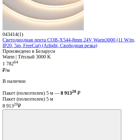
043414(1)
Светодиодная лента COB-X544-8mm 24V Warm3000 (11 W/m,
IP20, 5m, FreeCut) (Arlight, Свободная резка)
Произведено в Беларуси
Warm | Тёплый 3000 K
64
1 782
₽/м
В наличии
20
Пакет (полиэтилен) 5 м —
8 913
₽
Пакет (полиэтилен) 5 м
20
8 913
₽