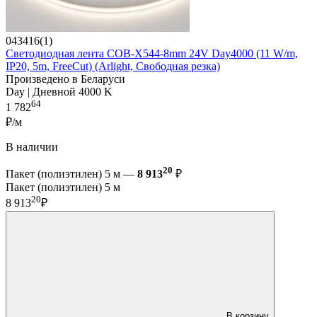
043416(1)
Светодиодная лента COB-X544-8mm 24V Day4000 (11 W/m,
IP20, 5m, FreeCut) (Arlight, Свободная резка)
Произведено в Беларуси
Day | Дневной 4000 K
64
1 782
₽/м
В наличии
20
Пакет (полиэтилен) 5 м —
8 913
₽
Пакет (полиэтилен) 5 м
20
8 913
₽
В корзину