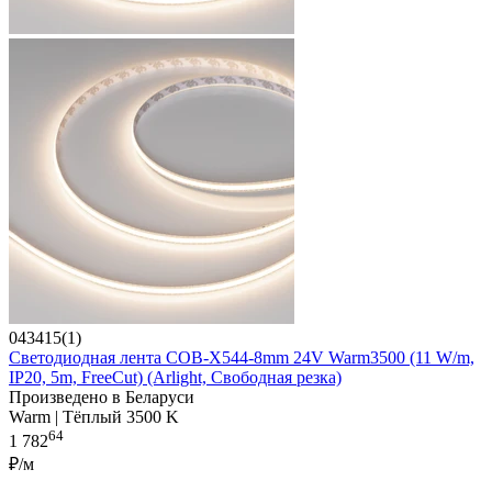
043415(1)
Светодиодная лента COB-X544-8mm 24V Warm3500 (11 W/m,
IP20, 5m, FreeСut) (Arlight, Свободная резка)
Произведено в Беларуси
Warm | Тёплый 3500 K
64
1 782
₽/м