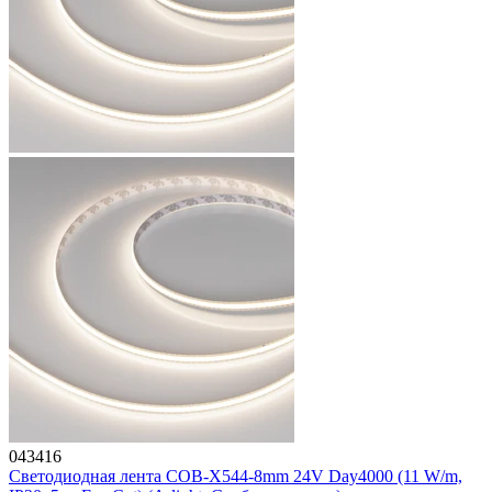
043416
Светодиодная лента COB-X544-8mm 24V Day4000 (11 W/m,