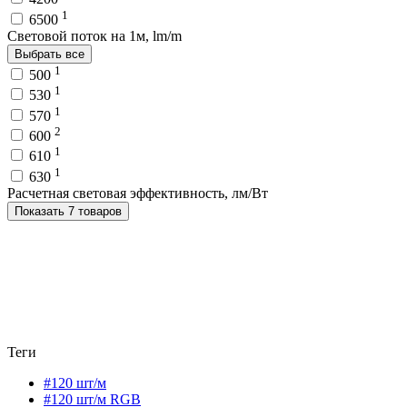
1
6500
Световой поток на 1м, lm/m
Выбрать все
1
500
1
530
1
570
2
600
1
610
1
630
Расчетная световая эффективность, лм/Вт
Показать 7 товаров
Теги
#120 шт/м
#120 шт/м RGB