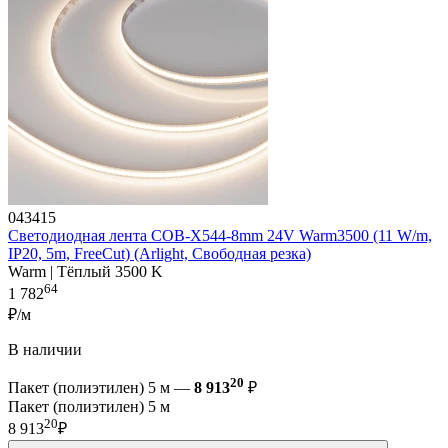
043415
Светодиодная лента COB-X544-8mm 24V Warm3500 (11 W/m,
IP20, 5m, FreeCut) (Arlight, Свободная резка)
Warm | Тёплый 3500 K
64
1 782
₽/м
В наличии
20
Пакет (полиэтилен) 5 м —
8 913
₽
Пакет (полиэтилен) 5 м
20
8 913
₽