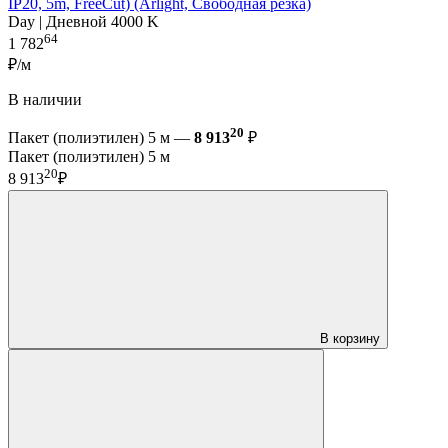
IP20, 5m, FreeСut) (Arlight, Свободная резка)
Day | Дневной 4000 K
64
1 782
₽/м
В наличии
20
Пакет (полиэтилен) 5 м —
8 913
₽
Пакет (полиэтилен) 5 м
20
8 913
₽
В корзину