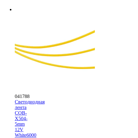
041788
Светодиодная
лента
COB-
X504-
5mm
12V
White6000