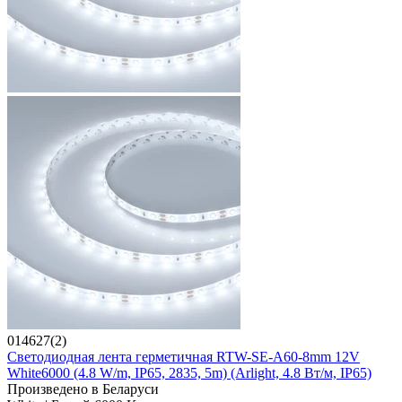
014627(2)
Светодиодная лента герметичная RTW-SE-A60-8mm 12V
White6000 (4.8 W/m, IP65, 2835, 5m) (Arlight, 4.8 Вт/м, IP65)
Произведено в Беларуси