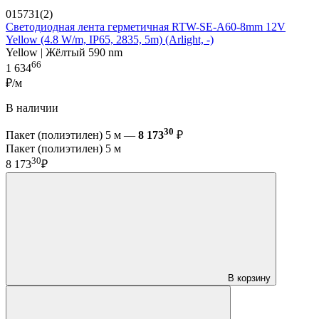
015731(2)
Светодиодная лента герметичная RTW-SE-A60-8mm 12V
Yellow (4.8 W/m, IP65, 2835, 5m) (Arlight, -)
Yellow | Жёлтый 590 nm
66
1 634
₽/м
В наличии
30
Пакет (полиэтилен) 5 м —
8 173
₽
Пакет (полиэтилен) 5 м
30
8 173
₽
В корзину