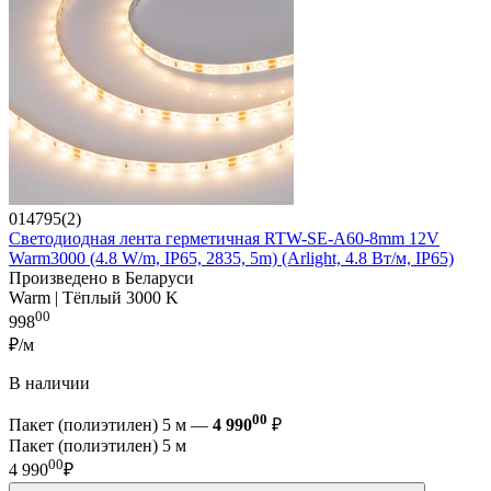
014795(2)
Светодиодная лента герметичная RTW-SE-A60-8mm 12V
Warm3000 (4.8 W/m, IP65, 2835, 5m) (Arlight, 4.8 Вт/м, IP65)
Произведено в Беларуси
Warm | Тёплый 3000 K
00
998
₽/м
В наличии
00
Пакет (полиэтилен) 5 м —
4 990
₽
Пакет (полиэтилен) 5 м
00
4 990
₽