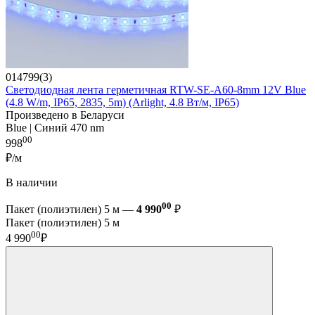
014799(3)
Светодиодная лента герметичная RTW-SE-A60-8mm 12V Blue
(4.8 W/m, IP65, 2835, 5m) (Arlight, 4.8 Вт/м, IP65)
Произведено в Беларуси
Blue | Синий 470 nm
00
998
₽/м
В наличии
00
Пакет (полиэтилен) 5 м —
4 990
₽
Пакет (полиэтилен) 5 м
00
4 990
₽