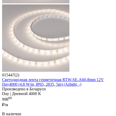
015447(2)
Светодиодная лента герметичная RTW-SE-A60-8mm 12V
Day4000 (4.8 W/m, IP65, 2835, 5m) (Arlight, -)
Произведено в Беларуси
Day | Дневной 4000 K
00
998
₽/м
В наличии