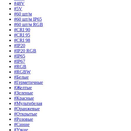
#48V
#5V
#60 шт/м
#60 шт/м IP65
#60 шт/м RGB
#CRI 90
#CRI 95
#CRI 98
#IP20
#IP20 RGB
#IP65
#IP67
#RGB
#RGBW
#Белые
#Герметичные
#Желтые
#Зеленые
#Красные
#Мультибелая
#Оранжевые
#Открытые
#Розовые
#Синие
#Узкие