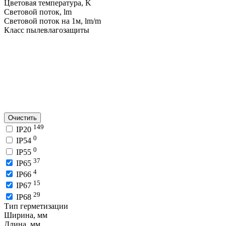
Цветовая температура, K
Световой поток, lm
Световой поток на 1м, lm/m
Класс пылевлагозащиты
Очистить
149
IP20
0
IP54
0
IP55
37
IP65
4
IP66
15
IP67
29
IP68
Тип герметизации
Ширина, мм
Длина, мм