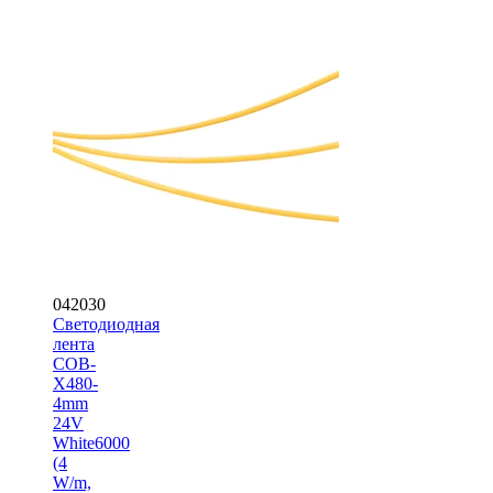
042030
Светодиодная
лента
COB-
X480-
4mm
24V
White6000
(4
W/m,