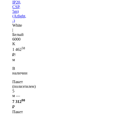
IP20,
CSP,
5m)
(Arlight,
-)
White
|
Белый
6000
K
58
1 462
₽/
м
В
наличии
Пакет
(полиэтилен)
5
м —
90
7 312
₽
Пакет