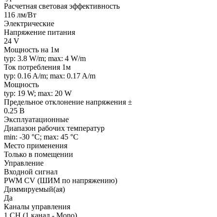
Расчетная световая эффективность
116 лм/Вт
Электрические
Напряжение питания
24 V
Мощность на 1м
typ: 3.8 W/m; max: 4 W/m
Ток потребления 1м
typ: 0.16 A/m; max: 0.17 A/m
Мощность
typ: 19 W; max: 20 W
Предельное отклонение напряжения ±
0.25 В
Эксплуатационные
Диапазон рабочих температур
min: -30 °C; max: 45 °C
Место применения
Только в помещении
Управление
Входной сигнал
PWM СV (ШИМ по напряжению)
Диммируемый(ая)
Да
Каналы управления
1 CH (1 канал - Mono)