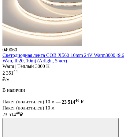
049060
Светодиодная лента COB-X560-10mm 24V Warm3000 (9.6
W/m, IP20, 10m) (Arlight, 5 лет)
Warm | Тёплый 3000 K
44
2 351
₽/м
В наличии
40
Пакет (полиэтилен) 10 м —
23 514
₽
Пакет (полиэтилен) 10 м
40
23 514
₽