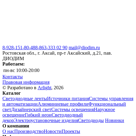
8-928-151-80-48
8-863-333 02 90
mail@diodim.ru
Ростовская обл., г. Аксай, пр-т Аксайский, д.21, пав.
ДИОДИМ
Работаем:
пн-вс
10:00-20:00
Контакты
Правовая информация
© Разработано в
Arlight
, 2026
Каталог
Светодиодные ленты
Источники питания
Системы управления
и автоматизации
Алюминиевые профили
Функциональный
свет
Дизайнерский свет
Системы освещения
Наружное
освещение
Гибкий неон
Светодиодный
декор
Электроустановочные изделия
Светодиоды
Новинки
О компании
О нас
Производство
Новости
Проекты