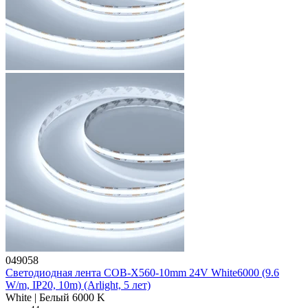
049058
Светодиодная лента COB-X560-10mm 24V White6000 (9.6
W/m, IP20, 10m) (Arlight, 5 лет)
White | Белый 6000 K