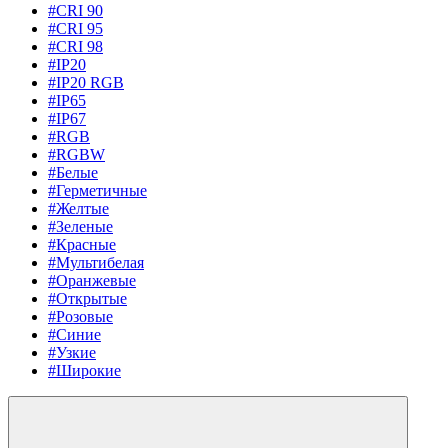
#CRI 90
#CRI 95
#CRI 98
#IP20
#IP20 RGB
#IP65
#IP67
#RGB
#RGBW
#Белые
#Герметичные
#Желтые
#Зеленые
#Красные
#Мультибелая
#Оранжевые
#Открытые
#Розовые
#Синие
#Узкие
#Широкие