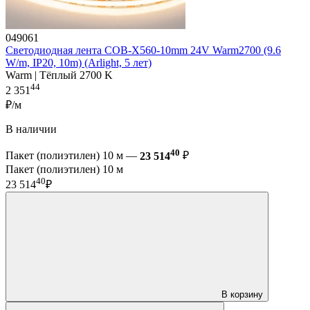
049061
Светодиодная лента COB-X560-10mm 24V Warm2700 (9.6
W/m, IP20, 10m) (Arlight, 5 лет)
Warm | Тёплый 2700 K
44
2 351
₽/м
В наличии
40
Пакет (полиэтилен) 10 м —
23 514
₽
Пакет (полиэтилен) 10 м
40
23 514
₽
В корзину