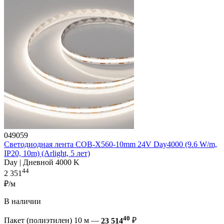
049059
Светодиодная лента COB-X560-10mm 24V Day4000 (9.6 W/m,
IP20, 10m) (Arlight, 5 лет)
Day | Дневной 4000 K
44
2 351
₽/м
В наличии
40
Пакет (полиэтилен) 10 м —
23 514
₽