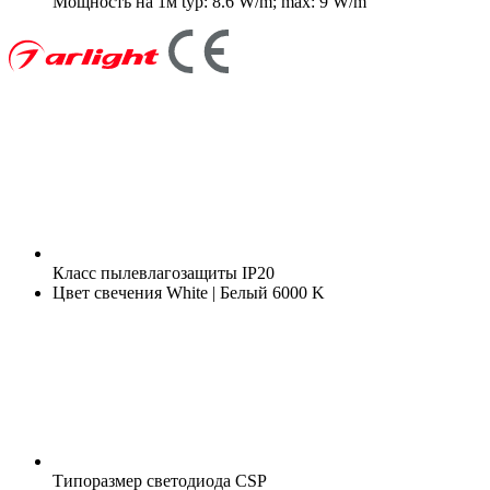
Мощность на 1м
typ: 8.6 W/m; max: 9 W/m
Класс пылевлагозащиты
IP20
Цвет свечения
White | Белый 6000 K
Типоразмер светодиода
CSP