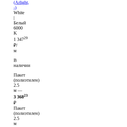
(Arlight,
-)
White
|
Белый
6000
K
29
1 347
₽/
м
В
наличии
Пакет
(полиэтилен)
2.5
м —
23
3 368
₽
Пакет
(полиэтилен)
2.5
м