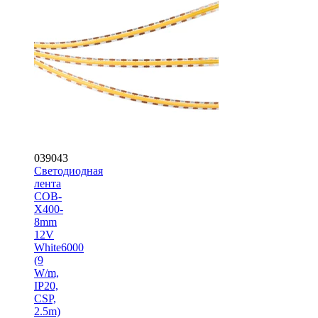
039043
Светодиодная
лента
COB-
X400-
8mm
12V
White6000
(9
W/m,
IP20,
CSP,
2.5m)