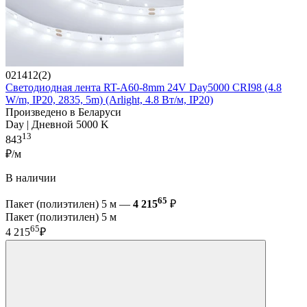
021412(2)
Светодиодная лента RT-A60-8mm 24V Day5000 CRI98 (4.8
W/m, IP20, 2835, 5m) (Arlight, 4.8 Вт/м, IP20)
Произведено в Беларуси
Day | Дневной 5000 K
13
843
₽/м
В наличии
65
Пакет (полиэтилен) 5 м —
4 215
₽
Пакет (полиэтилен) 5 м
65
4 215
₽