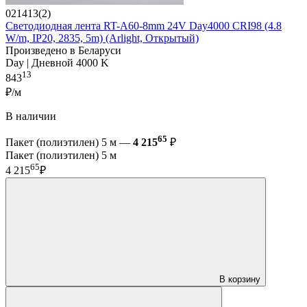
021413(2)
Светодиодная лента RT-A60-8mm 24V Day4000 CRI98 (4.8
W/m, IP20, 2835, 5m) (Arlight, Открытый)
Произведено в Беларуси
Day | Дневной 4000 K
13
843
₽/м
В наличии
65
Пакет (полиэтилен) 5 м —
4 215
₽
Пакет (полиэтилен) 5 м
65
4 215
₽
В корзину