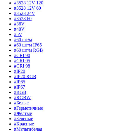
#3528 12V 120
#3528 12V 60
#3528 24V
#3528 60
#36V
#48V
#5V
#60 шт/м
#60 шт/м IP65
#60 шт/м RGB
#CRI 90
#CRI 95
#CRI 98
#IP20
#IP20 RGB
#IP65
#IP67
#RGB
#RGBW
#Белые
#Герметичные
#Желтые
#Зеленые
#Красные
#Мультибелая