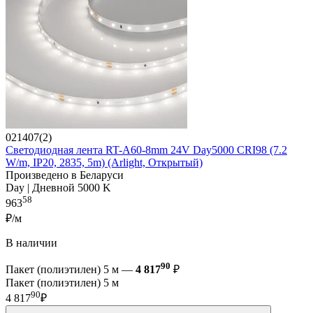
021407(2)
Светодиодная лента RT-A60-8mm 24V Day5000 CRI98 (7.2
W/m, IP20, 2835, 5m) (Arlight, Открытый)
Произведено в Беларуси
Day | Дневной 5000 K
58
963
₽/м
В наличии
90
Пакет (полиэтилен) 5 м —
4 817
₽
Пакет (полиэтилен) 5 м
90
4 817
₽