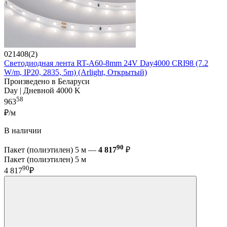
021408(2)
Светодиодная лента RT-A60-8mm 24V Day4000 CRI98 (7.2
W/m, IP20, 2835, 5m) (Arlight, Открытый)
Произведено в Беларуси
Day | Дневной 4000 K
58
963
₽/м
В наличии
90
Пакет (полиэтилен) 5 м —
4 817
₽
Пакет (полиэтилен) 5 м
90
4 817
₽