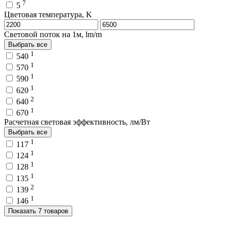
7
5
Цветовая температура, K
Световой поток на 1м, lm/m
Выбрать все
1
540
1
570
1
590
1
620
2
640
1
670
Расчетная световая эффективность, лм/Вт
Выбрать все
1
117
1
124
1
128
1
135
2
139
1
146
Показать 7 товаров