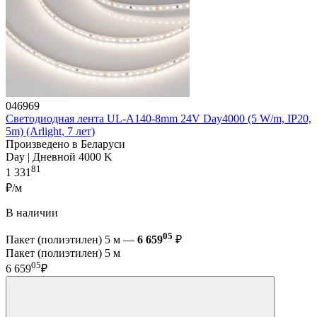
046969
Светодиодная лента UL-A140-8mm 24V Day4000 (5 W/m, IP20,
5m) (Arlight, 7 лет)
Произведено в Беларуси
Day | Дневной 4000 K
81
1 331
₽/м
В наличии
05
Пакет (полиэтилен) 5 м —
6 659
₽
Пакет (полиэтилен) 5 м
05
6 659
₽