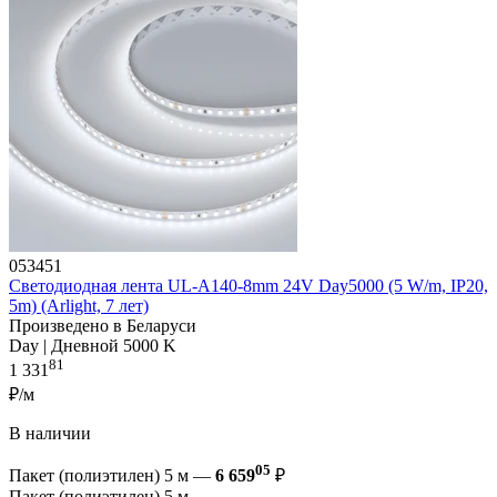
053451
Светодиодная лента UL-A140-8mm 24V Day5000 (5 W/m, IP20,
5m) (Arlight, 7 лет)
Произведено в Беларуси
Day | Дневной 5000 K
81
1 331
₽/м
В наличии
05
Пакет (полиэтилен) 5 м —
6 659
₽
Пакет (полиэтилен) 5 м