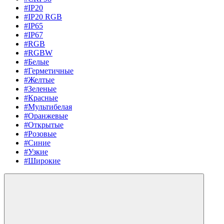
#IP20
#IP20 RGB
#IP65
#IP67
#RGB
#RGBW
#Белые
#Герметичные
#Желтые
#Зеленые
#Красные
#Мультибелая
#Оранжевые
#Открытые
#Розовые
#Синие
#Узкие
#Широкие