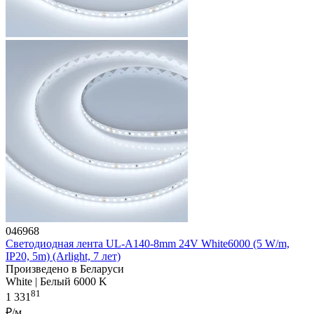
046968
Светодиодная лента UL-A140-8mm 24V White6000 (5 W/m,
IP20, 5m) (Arlight, 7 лет)
Произведено в Беларуси
White | Белый 6000 K
81
1 331
₽/м