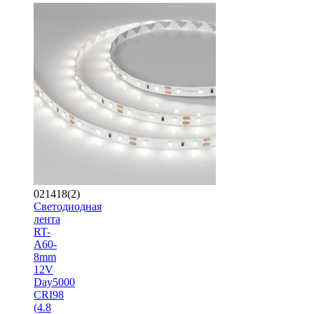
021418(2)
Светодиодная
лента
RT-
A60-
8mm
12V
Day5000
CRI98
(4.8