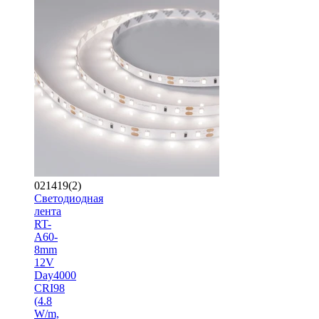
021419(2)
Светодиодная
лента
RT-
A60-
8mm
12V
Day4000
CRI98
(4.8
W/m,