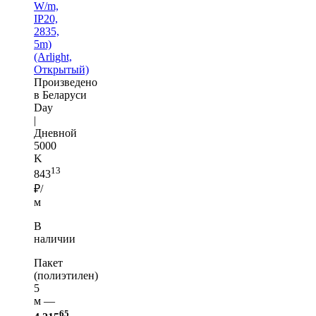
W/m,
IP20,
2835,
5m)
(Arlight,
Открытый)
Произведено
в Беларуси
Day
|
Дневной
5000
K
13
843
₽/
м
В
наличии
Пакет
(полиэтилен)
5
м —
65