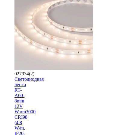
027934(2)
Светодиодная
лента
RT-
A60-
8mm
12V
Warm3000
CRI98
(4.8
W/m,
IP20,