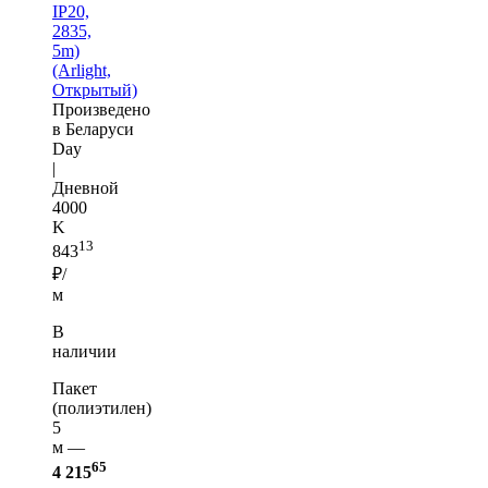
IP20,
2835,
5m)
(Arlight,
Открытый)
Произведено
в Беларуси
Day
|
Дневной
4000
K
13
843
₽/
м
В
наличии
Пакет
(полиэтилен)
5
м —
65
4 215