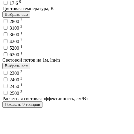
9
17.6
Цветовая температура, K
Выбрать все
2
2800
2
3100
1
3600
2
4200
1
5200
1
6200
Световой поток на 1м, lm/m
Выбрать все
2
2300
3
2400
1
2450
3
2500
Расчетная световая эффективность, лм/Вт
Показать 9 товаров