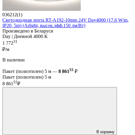
036212(1)
Светодиодная лента RT-A192-10mm 24V Day4000 (17.6 W/m,
IP20, 5m) (Arlight, высок.эфф.150 лм/Вт)
Произведено в Беларуси
Day | Дневной 4000 K
31
1 772
₽/м
В наличии
55
Пакет (полиэтилен) 5 м —
8 861
₽
Пакет (полиэтилен) 5 м
55
8 861
₽
В корзину