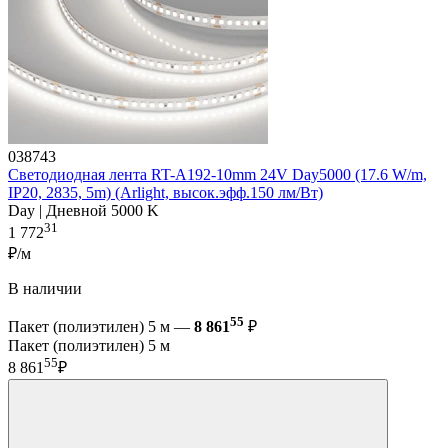
038743
Светодиодная лента RT-A192-10mm 24V Day5000 (17.6 W/m,
IP20, 2835, 5m) (Arlight, высок.эфф.150 лм/Вт)
Day | Дневной 5000 K
31
1 772
₽/м
В наличии
55
Пакет (полиэтилен) 5 м —
8 861
₽
Пакет (полиэтилен) 5 м
55
8 861
₽