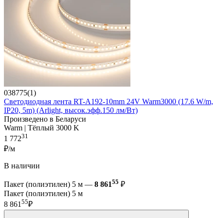
038775(1)
Светодиодная лента RT-A192-10mm 24V Warm3000 (17.6 W/m,
IP20, 5m) (Arlight, высок.эфф.150 лм/Вт)
Произведено в Беларуси
Warm | Тёплый 3000 K
31
1 772
₽/м
В наличии
55
Пакет (полиэтилен) 5 м —
8 861
₽
Пакет (полиэтилен) 5 м
55
8 861
₽