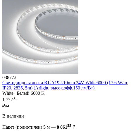
038773
Светодиодная лента RT-A192-10mm 24V White6000 (17.6 W/m,
IP20, 2835, 5m) (Arlight, высок.эфф.150 лм/Вт)
White | Белый 6000 K
31
1 772
₽/м
В наличии
55
Пакет (полиэтилен) 5 м —
8 861
₽