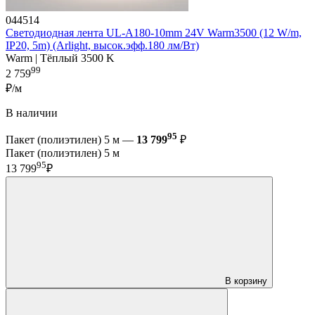
044514
Светодиодная лента UL-A180-10mm 24V Warm3500 (12 W/m,
IP20, 5m) (Arlight, высок.эфф.180 лм/Вт)
Warm | Тёплый 3500 K
99
2 759
₽/м
В наличии
95
Пакет (полиэтилен) 5 м —
13 799
₽
Пакет (полиэтилен) 5 м
95
13 799
₽
В корзину