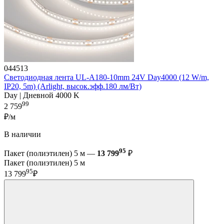
044513
Светодиодная лента UL-A180-10mm 24V Day4000 (12 W/m,
IP20, 5m) (Arlight, высок.эфф.180 лм/Вт)
Day | Дневной 4000 K
99
2 759
₽/м
В наличии
95
Пакет (полиэтилен) 5 м —
13 799
₽
Пакет (полиэтилен) 5 м
95
13 799
₽