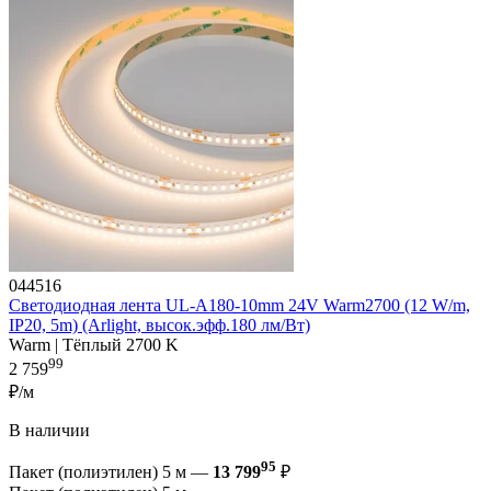
044516
Светодиодная лента UL-A180-10mm 24V Warm2700 (12 W/m,
IP20, 5m) (Arlight, высок.эфф.180 лм/Вт)
Warm | Тёплый 2700 K
99
2 759
₽/м
В наличии
95
Пакет (полиэтилен) 5 м —
13 799
₽