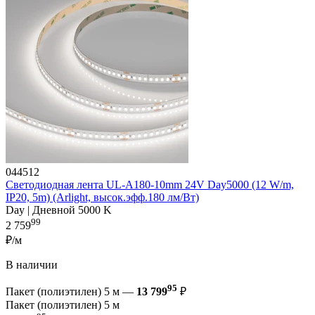
044512
Светодиодная лента UL-A180-10mm 24V Day5000 (12 W/m,
IP20, 5m) (Arlight, высок.эфф.180 лм/Вт)
Day | Дневной 5000 K
99
2 759
₽/м
В наличии
95
Пакет (полиэтилен) 5 м —
13 799
₽
Пакет (полиэтилен) 5 м