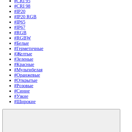
#CRI 95
#CRI 98
#IP20
#IP20 RGB
#IP65
#IP67
#RGB
#RGBW
#Белые
#Герметичные
#Желтые
#Зеленые
#Красные
#Мультибелая
#Оранжевые
#Открытые
#Розовые
#Синие
#Узкие
#Широкие