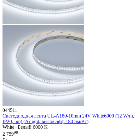
044511
Светодиодная лента UL-A180-10mm 24V White6000 (12 W/m,
IP20, 5m) (Arlight, высок.эфф.180 лм/Вт)
White | Белый 6000 K
99
2 759