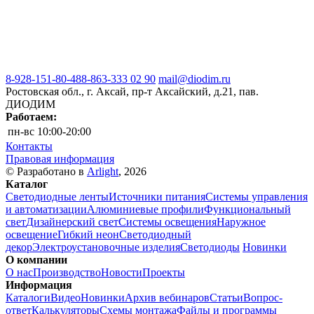
8-928-151-80-48
8-863-333 02 90
mail@diodim.ru
Ростовская обл., г. Аксай, пр-т Аксайский, д.21, пав.
ДИОДИМ
Работаем:
пн-вс
10:00-20:00
Контакты
Правовая информация
© Разработано в
Arlight
, 2026
Каталог
Светодиодные ленты
Источники питания
Системы управления
и автоматизации
Алюминиевые профили
Функциональный
свет
Дизайнерский свет
Системы освещения
Наружное
освещение
Гибкий неон
Светодиодный
декор
Электроустановочные изделия
Светодиоды
Новинки
О компании
О нас
Производство
Новости
Проекты
Информация
Каталоги
Видео
Новинки
Архив вебинаров
Статьи
Вопрос-
ответ
Калькуляторы
Схемы монтажа
Файлы и программы