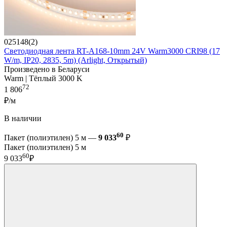
025148(2)
Светодиодная лента RT-A168-10mm 24V Warm3000 CRI98 (17
W/m, IP20, 2835, 5m) (Arlight, Открытый)
Произведено в Беларуси
Warm | Тёплый 3000 K
72
1 806
₽/м
В наличии
60
Пакет (полиэтилен) 5 м —
9 033
₽
Пакет (полиэтилен) 5 м
60
9 033
₽