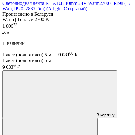
Светодиодная лента RT-A168-10mm 24V Warm2700 CRI98 (17
W/m, IP20, 2835, 5m) (Arlight, Открытый)
Произведено в Беларуси
Warm | Тёплый 2700 K
72
1 806
₽/м
В наличии
60
Пакет (полиэтилен) 5 м —
9 033
₽
Пакет (полиэтилен) 5 м
60
9 033
₽
В корзину