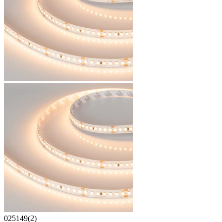
025149(2)