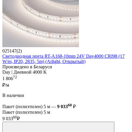
025147(2)
Светодиодная лента RT-A168-10mm 24V Day4000 CRI98 (17
W/m, IP20, 2835, 5m) (Arlight, Открытый)
Произведено в Беларуси
Day | Дневной 4000 K
72
1 806
₽/м
В наличии
60
Пакет (полиэтилен) 5 м —
9 033
₽
Пакет (полиэтилен) 5 м
60
9 033
₽