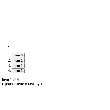
item 0
item 1
item 2
item 3
Item 1 of 4
Произведено в Беларуси