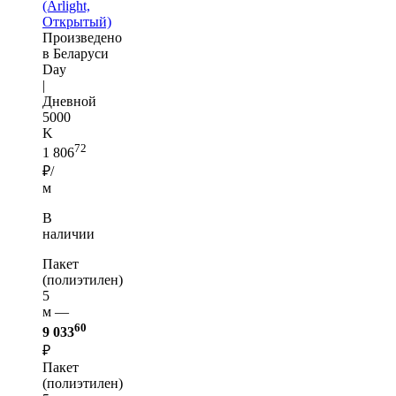
(Arlight,
Открытый)
Произведено
в Беларуси
Day
|
Дневной
5000
K
72
1 806
₽/
м
В
наличии
Пакет
(полиэтилен)
5
м —
60
9 033
₽
Пакет
(полиэтилен)