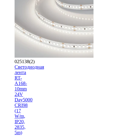
025138(2)
Светодиодная
лента
RT-
A168-
10mm
24V
Day5000
CRI98
(17
W/m,
IP20,
2835,
5m)