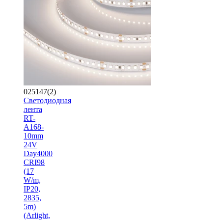
025147(2)
Светодиодная
лента
RT-
A168-
10mm
24V
Day4000
CRI98
(17
W/m,
IP20,
2835,
5m)
(Arlight,