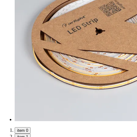
item 0
item 1