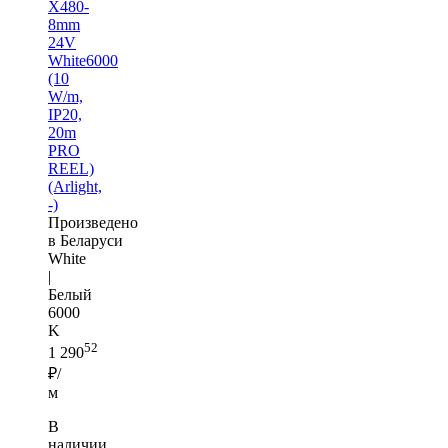
X480-
8mm
24V
White6000
(10
W/m,
IP20,
20m
PRO
REEL)
(Arlight,
-)
Произведено
в Беларуси
White
|
Белый
6000
K
52
1 290
₽/
м
В
наличии