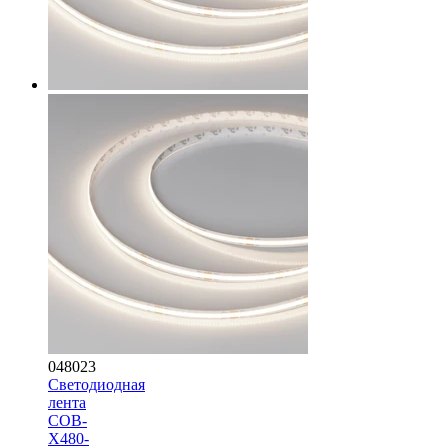
048023
Светодиодная
лента
COB-
X480-