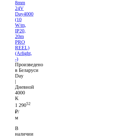
8mm
24V
Day4000
(10
W/m,
IP20,
20m
PRO
REEL)
(Arlight,
-)
Произведено
в Беларуси
Day
|
Дневной
4000
K
52
1 290
₽/
м
В
наличии