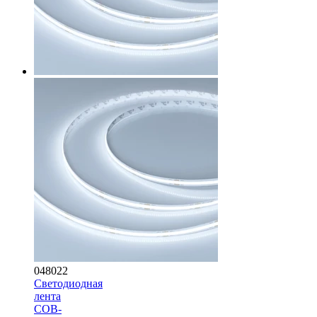
048022
Светодиодная
лента
COB-