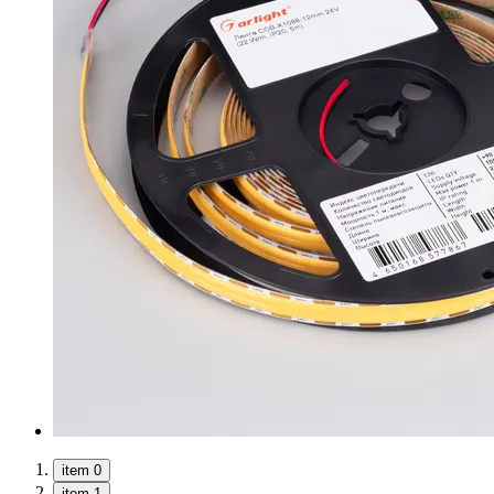
item 0
item 1