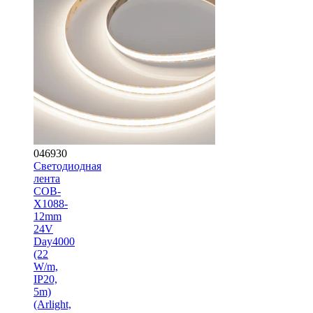
046930
Светодиодная
лента
COB-
X1088-
12mm
24V
Day4000
(22
W/m,
IP20,
5m)
(Arlight,