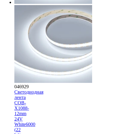
046929
Светодиодная
лента
COB-
X1088-
12mm
24V
White6000
(22