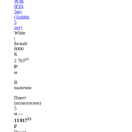
W/m,
IP20,
5m)
(Arlight,
5
лет)
White
|
Белый
6000
K
43
2 763
₽/
м
В
наличии
Пакет
(полиэтилен)
5
м —
15
13 817
₽