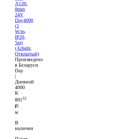
A120-
8mm
24V
Day4000
(2
W/m,
IP20,
5m)
(Arlight,
Открытый)
Произведено
в Беларуси
Day
|
Дневной
4000
K
32
891
₽/
м
В
наличии
Пакет