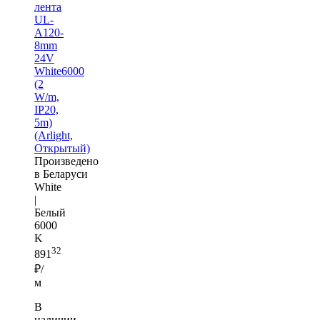
лента
UL-
A120-
8mm
24V
White6000
(2
W/m,
IP20,
5m)
(Arlight,
Открытый)
Произведено
в Беларуси
White
|
Белый
6000
K
32
891
₽/
м
В
наличии