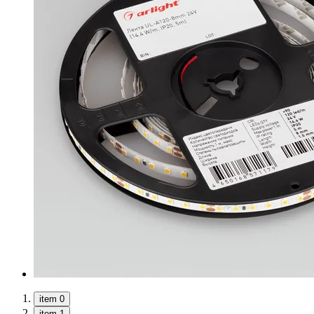
item 0
item 1