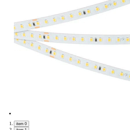
item 0
item 1