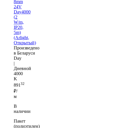
8mm
24V
Day4000
(2
W/m,
IP20,
5m)
(Arlight,
Открытый)
Произведено
в Беларуси
Day
|
Дневной
4000
K
32
891
₽/
м
В
наличии
Пакет
(полиэтилен)