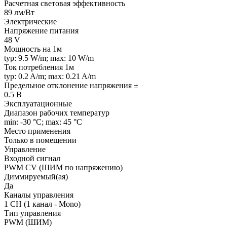
Расчетная световая эффективность
89 лм/Вт
Электрические
Напряжение питания
48 V
Мощность на 1м
typ: 9.5 W/m; max: 10 W/m
Ток потребления 1м
typ: 0.2 A/m; max: 0.21 A/m
Предельное отклонение напряжения ±
0.5 В
Эксплуатационные
Диапазон рабочих температур
min: -30 °C; max: 45 °C
Место применения
Только в помещении
Управление
Входной сигнал
PWM СV (ШИМ по напряжению)
Диммируемый(ая)
Да
Каналы управления
1 CH (1 канал - Mono)
Тип управления
PWM (ШИМ)