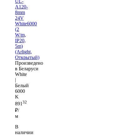
UL-
A120-
8mm
24V
White6000
(2
W/m,
IP20,
5m)
(Arlight,
Открытый)
Произведено
в Беларуси
White
|
Белый
6000
K
32
891
₽/
м
В
наличии