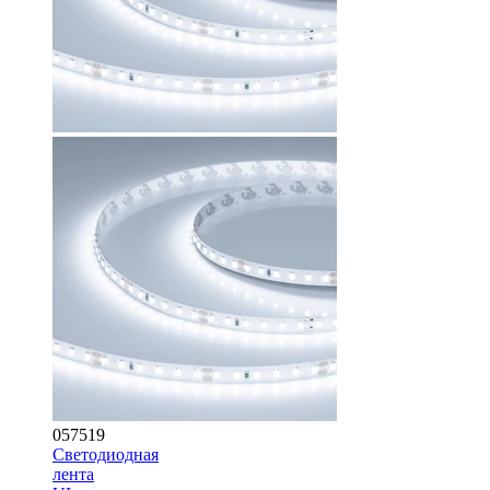
057519
Светодиодная
лента