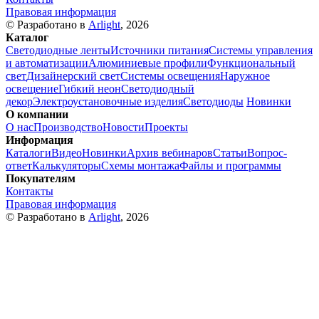
Правовая информация
© Разработано в
Arlight
, 2026
Каталог
Светодиодные ленты
Источники питания
Системы управления
и автоматизации
Алюминиевые профили
Функциональный
свет
Дизайнерский свет
Системы освещения
Наружное
освещение
Гибкий неон
Светодиодный
декор
Электроустановочные изделия
Светодиоды
Новинки
О компании
О нас
Производство
Новости
Проекты
Информация
Каталоги
Видео
Новинки
Архив вебинаров
Статьи
Вопрос-
ответ
Калькуляторы
Схемы монтажа
Файлы и программы
Покупателям
Контакты
Правовая информация
© Разработано в
Arlight
, 2026