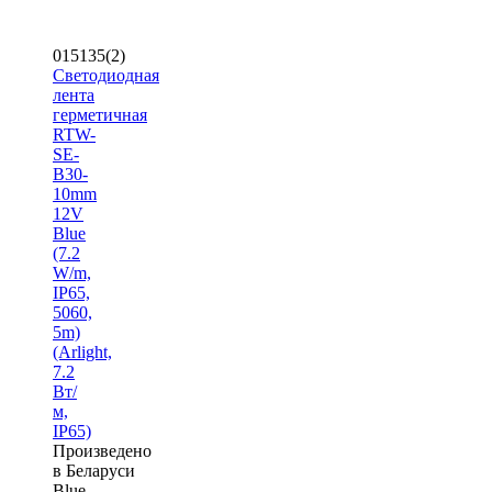
015135(2)
Светодиодная
лента
герметичная
RTW-
SE-
B30-
10mm
12V
Blue
(7.2
W/m,
IP65,
5060,
5m)
(Arlight,
7.2
Вт/
м,
IP65)
Произведено
в Беларуси
Blue