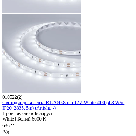
010522(2)
Светодиодная лента RT-A60-8mm 12V White6000 (4.8 W/m,
IP20, 2835, 5m) (Arlight, -)
Произведено в Беларуси
White | Белый 6000 K
65
636
₽/м