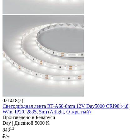
021418(2)
Светодиодная лента RT-A60-8mm 12V Day5000 CRI98 (4.8
W/m, IP20, 2835, 5m) (Arlight, Открытый)
Произведено в Беларуси
Day | Дневной 5000 K
13
843
₽/м