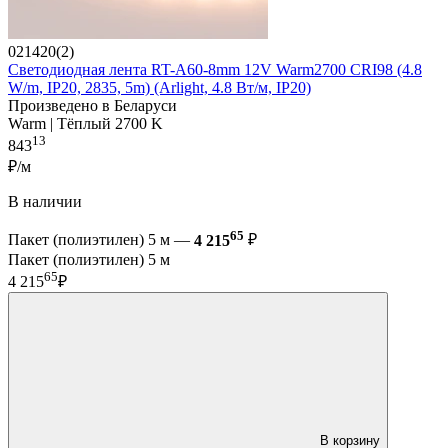
021420(2)
Светодиодная лента RT-A60-8mm 12V Warm2700 CRI98 (4.8
W/m, IP20, 2835, 5m) (Arlight, 4.8 Вт/м, IP20)
Произведено в Беларуси
Warm | Тёплый 2700 K
13
843
₽/м
В наличии
65
Пакет (полиэтилен) 5 м —
4 215
₽
Пакет (полиэтилен) 5 м
65
4 215
₽
В корзину