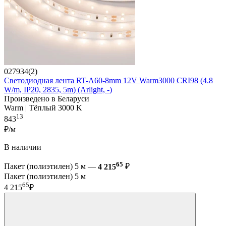
027934(2)
Светодиодная лента RT-A60-8mm 12V Warm3000 CRI98 (4.8
W/m, IP20, 2835, 5m) (Arlight, -)
Произведено в Беларуси
Warm | Тёплый 3000 K
13
843
₽/м
В наличии
65
Пакет (полиэтилен) 5 м —
4 215
₽
Пакет (полиэтилен) 5 м
65
4 215
₽