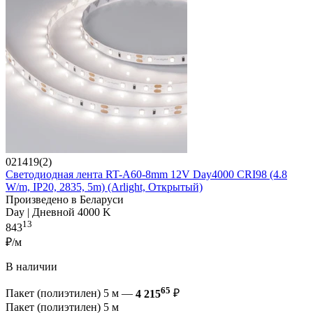
021419(2)
Светодиодная лента RT-A60-8mm 12V Day4000 CRI98 (4.8
W/m, IP20, 2835, 5m) (Arlight, Открытый)
Произведено в Беларуси
Day | Дневной 4000 K
13
843
₽/м
В наличии
65
Пакет (полиэтилен) 5 м —
4 215
₽
Пакет (полиэтилен) 5 м