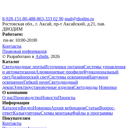
8-928-151-80-48
8-863-333 02 90
mail@diodim.ru
Ростовская обл., г. Аксай, пр-т Аксайский, д.21, пав.
ДИОДИМ
Работаем:
пн-вс
10:00-20:00
Контакты
Правовая информация
© Разработано в
Arlight
, 2026
Каталог
Светодиодные ленты
Источники питания
Системы управления
и автоматизации
Алюминиевые профили
Функциональный
свет
Дизайнерский свет
Системы освещения
Наружное
освещение
Гибкий неон
Светодиодный
декор
Электроустановочные изделия
Светодиоды
Новинки
О компании
О нас
Производство
Новости
Проекты
Информация
Каталоги
Видео
Новинки
Архив вебинаров
Статьи
Вопрос-
ответ
Калькуляторы
Схемы монтажа
Файлы и программы
Покупателям
Контакты