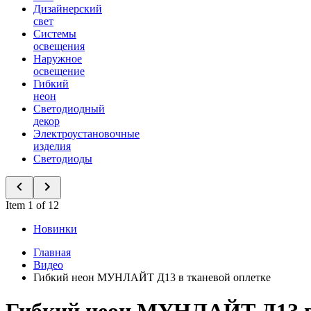
Дизайнерский
свет
Системы
освещения
Наружное
освещение
Гибкий
неон
Светодиодный
декор
Электроустановочные
изделия
Светодиоды
Item 1 of 12
Новинки
Главная
Видео
Гибкий неон МУНЛАЙТ Д13 в тканевой оплетке