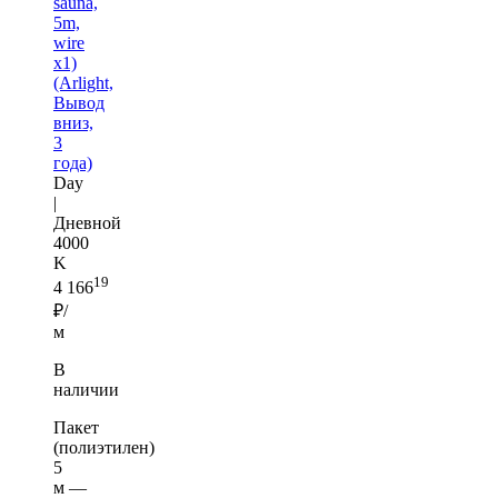
sauna,
5m,
wire
x1)
(Arlight,
Вывод
вниз,
3
года)
Day
|
Дневной
4000
K
19
4 166
₽/
м
В
наличии
Пакет
(полиэтилен)
5
м —