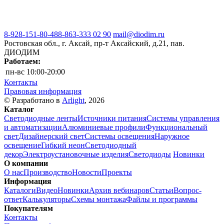
8-928-151-80-48
8-863-333 02 90
mail@diodim.ru
Ростовская обл., г. Аксай, пр-т Аксайский, д.21, пав.
ДИОДИМ
Работаем:
пн-вс
10:00-20:00
Контакты
Правовая информация
© Разработано в
Arlight
, 2026
Каталог
Светодиодные ленты
Источники питания
Системы управления
и автоматизации
Алюминиевые профили
Функциональный
свет
Дизайнерский свет
Системы освещения
Наружное
освещение
Гибкий неон
Светодиодный
декор
Электроустановочные изделия
Светодиоды
Новинки
О компании
О нас
Производство
Новости
Проекты
Информация
Каталоги
Видео
Новинки
Архив вебинаров
Статьи
Вопрос-
ответ
Калькуляторы
Схемы монтажа
Файлы и программы
Покупателям
Контакты