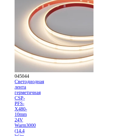
045044
Светодиодная
лента
герметичная
CSP-
PFS-
X480-
10mm
24V
Warm3000
(14.4