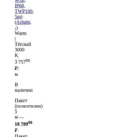
W/m,
IP68,
TWP100,
5m)
(Arlight,
-)
Warm
|
Тёплый
3000
K
98
3 757
₽/
м
В
наличии
Пакет
(полиэтилен)
5
м —
90
18 789
₽
Пакет