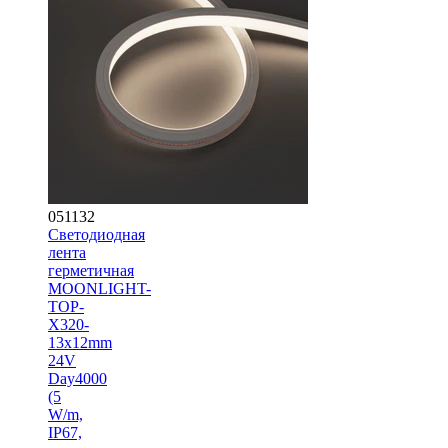
051132
Светодиодная
лента
герметичная
MOONLIGHT-
TOP-
X320-
13x12mm
24V
Day4000
(5
W/m,
IP67,