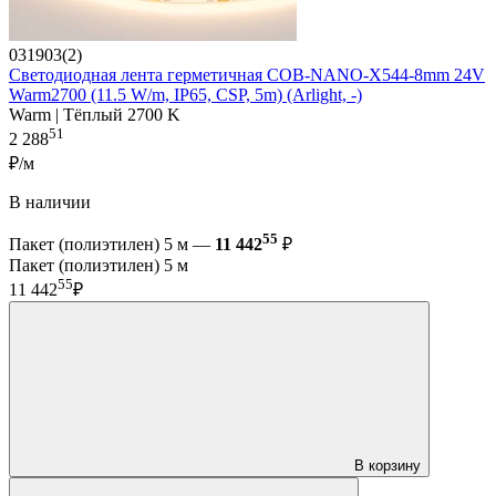
031903(2)
Светодиодная лента герметичная COB-NANO-X544-8mm 24V
Warm2700 (11.5 W/m, IP65, CSP, 5m) (Arlight, -)
Warm | Тёплый 2700 K
51
2 288
₽/м
В наличии
55
Пакет (полиэтилен) 5 м —
11 442
₽
Пакет (полиэтилен) 5 м
55
11 442
₽
В корзину