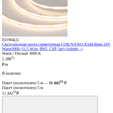
031904(2)
Светодиодная лента герметичная COB-NANO-X544-8mm 24V
Warm3000 (11.5 W/m, IP65, CSP, 5m) (Arlight, -)
Warm | Тёплый 3000 K
51
2 288
₽/м
В наличии
55
Пакет (полиэтилен) 5 м —
11 442
₽
Пакет (полиэтилен) 5 м
55
11 442
₽