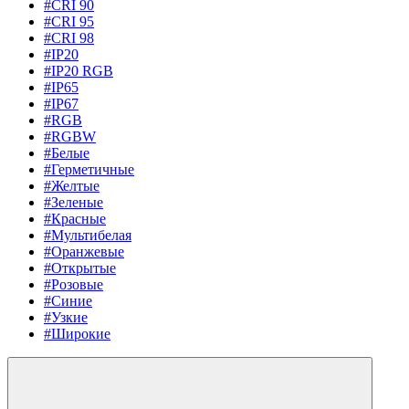
#CRI 90
#CRI 95
#CRI 98
#IP20
#IP20 RGB
#IP65
#IP67
#RGB
#RGBW
#Белые
#Герметичные
#Желтые
#Зеленые
#Красные
#Мультибелая
#Оранжевые
#Открытые
#Розовые
#Синие
#Узкие
#Широкие