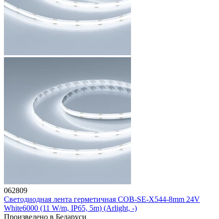
062809
Светодиодная лента герметичная COB-SE-X544-8mm 24V
White6000 (11 W/m, IP65, 5m) (Arlight, -)
Произведено в Беларуси