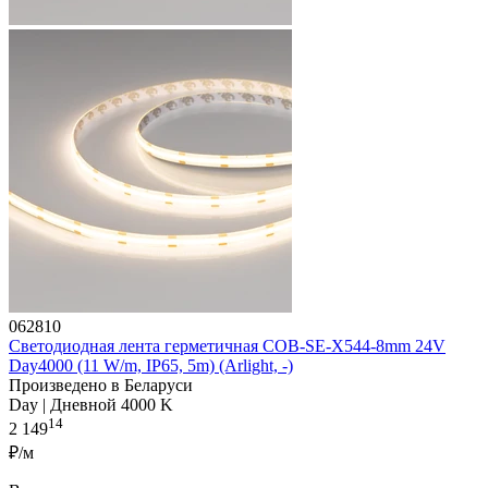
062810
Светодиодная лента герметичная COB-SE-X544-8mm 24V
Day4000 (11 W/m, IP65, 5m) (Arlight, -)
Произведено в Беларуси
Day | Дневной 4000 K
14
2 149
₽/м