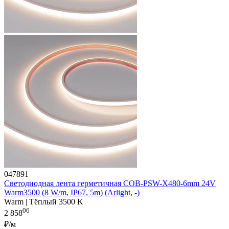
047891
Светодиодная лента герметичная COB-PSW-X480-6mm 24V
Warm3500 (8 W/m, IP67, 5m) (Arlight, -)
Warm | Тёплый 3500 K
06
2 858
₽/м