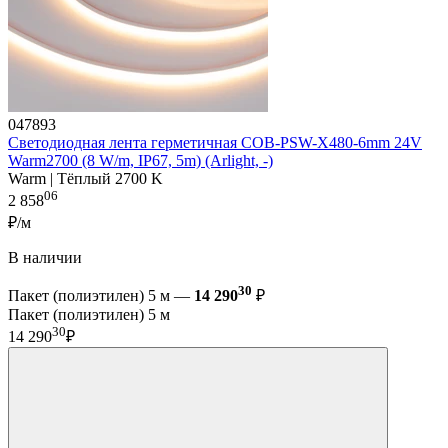
047893
Светодиодная лента герметичная COB-PSW-X480-6mm 24V
Warm2700 (8 W/m, IP67, 5m) (Arlight, -)
Warm | Тёплый 2700 K
06
2 858
₽/м
В наличии
30
Пакет (полиэтилен) 5 м —
14 290
₽
Пакет (полиэтилен) 5 м
30
14 290
₽