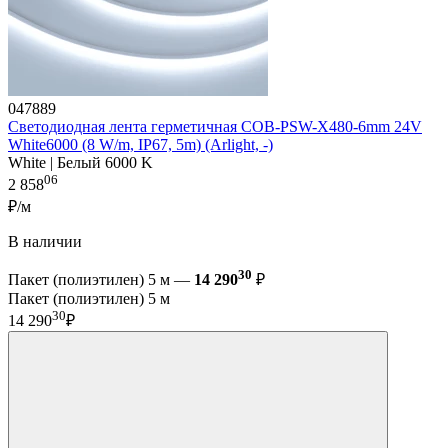
047889
Светодиодная лента герметичная COB-PSW-X480-6mm 24V
White6000 (8 W/m, IP67, 5m) (Arlight, -)
White | Белый 6000 K
06
2 858
₽/м
В наличии
30
Пакет (полиэтилен) 5 м —
14 290
₽
Пакет (полиэтилен) 5 м
30
14 290
₽