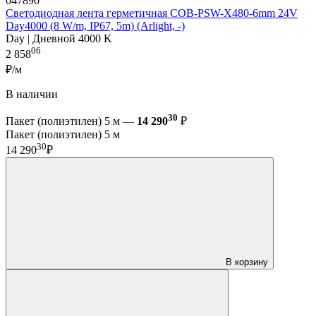
047890
Светодиодная лента герметичная COB-PSW-X480-6mm 24V
Day4000 (8 W/m, IP67, 5m) (Arlight, -)
Day | Дневной 4000 K
06
2 858
₽/м
В наличии
30
Пакет (полиэтилен) 5 м —
14 290
₽
Пакет (полиэтилен) 5 м
30
14 290
₽
В корзину