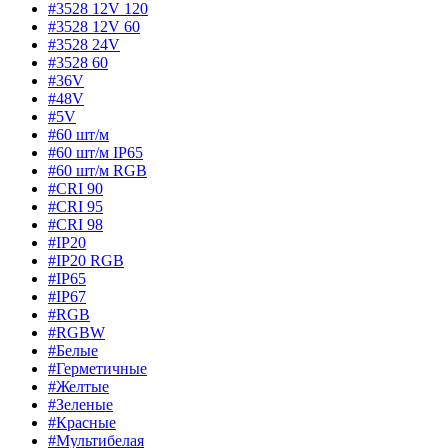
#3528 12V 120
#3528 12V 60
#3528 24V
#3528 60
#36V
#48V
#5V
#60 шт/м
#60 шт/м IP65
#60 шт/м RGB
#CRI 90
#CRI 95
#CRI 98
#IP20
#IP20 RGB
#IP65
#IP67
#RGB
#RGBW
#Белые
#Герметичные
#Желтые
#Зеленые
#Красные
#Мультибелая