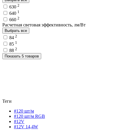
2
630
1
640
2
660
Расчетная световая эффективность, лм/Вт
Выбрать все
2
84
1
85
2
88
Показать 5 товаров
Теги
#120 шт/м
#120 шт/м RGB
#12V
#12V 14,4W