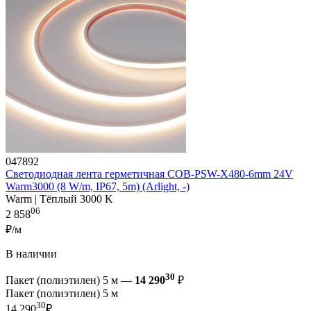
047892
Светодиодная лента герметичная COB-PSW-X480-6mm 24V
Warm3000 (8 W/m, IP67, 5m) (Arlight, -)
Warm | Тёплый 3000 K
06
2 858
₽/м
В наличии
30
Пакет (полиэтилен) 5 м —
14 290
₽
Пакет (полиэтилен) 5 м
30
14 290
₽