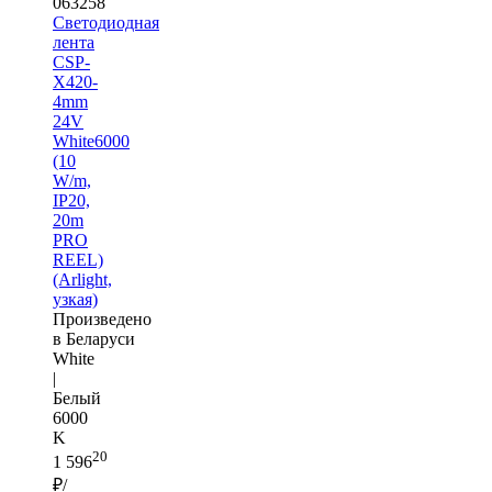
063258
Светодиодная
лента
CSP-
X420-
4mm
24V
White6000
(10
W/m,
IP20,
20m
PRO
REEL)
(Arlight,
узкая)
Произведено
в Беларуси
White
|
Белый
6000
K
20
1 596
₽/