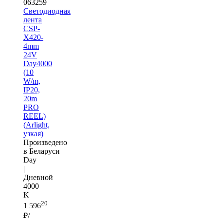
063259
Светодиодная
лента
CSP-
X420-
4mm
24V
Day4000
(10
W/m,
IP20,
20m
PRO
REEL)
(Arlight,
узкая)
Произведено
в Беларуси
Day
|
Дневной
4000
K
20
1 596
₽/