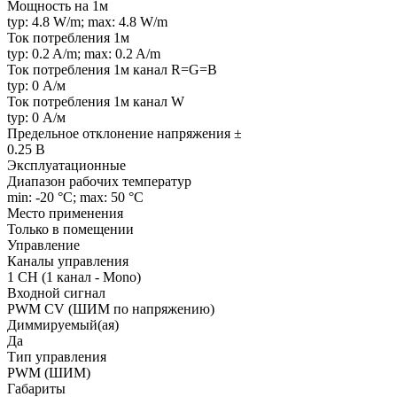
Мощность на 1м
typ: 4.8 W/m; max: 4.8 W/m
Ток потребления 1м
typ: 0.2 A/m; max: 0.2 A/m
Ток потребления 1м канал R=G=B
typ: 0 А/м
Ток потребления 1м канал W
typ: 0 А/м
Предельное отклонение напряжения ±
0.25 В
Эксплуатационные
Диапазон рабочих температур
min: -20 °C; max: 50 °C
Место применения
Только в помещении
Управление
Каналы управления
1 CH (1 канал - Mono)
Входной сигнал
PWM СV (ШИМ по напряжению)
Диммируемый(ая)
Да
Тип управления
PWM (ШИМ)
Габариты