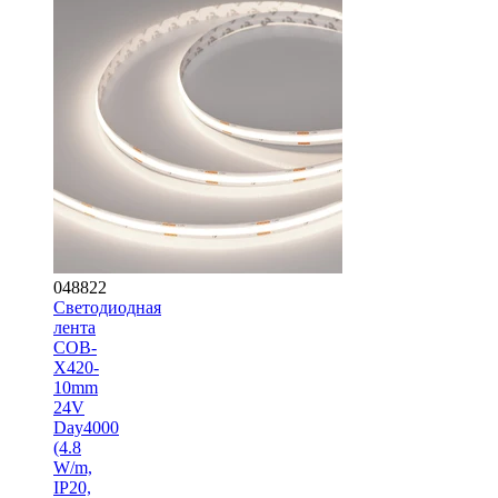
048822
Светодиодная
лента
COB-
X420-
10mm
24V
Day4000
(4.8
W/m,
IP20,