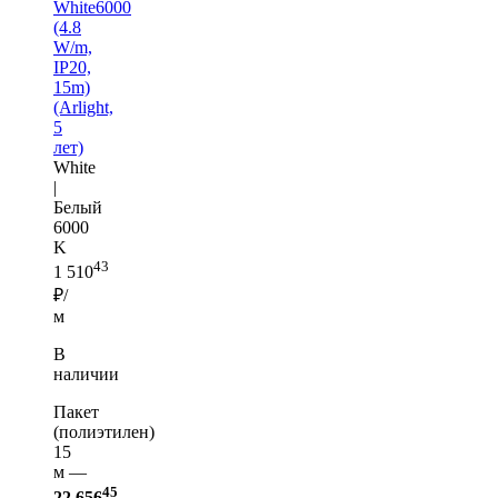
White6000
(4.8
W/m,
IP20,
15m)
(Arlight,
5
лет)
White
|
Белый
6000
K
43
1 510
₽/
м
В
наличии
Пакет
(полиэтилен)
15
м —
45
22 656