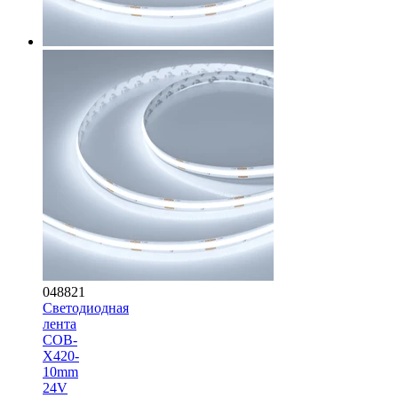
048821
Светодиодная
лента
COB-
X420-
10mm
24V