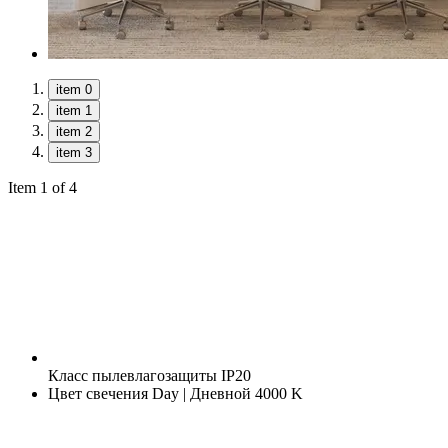
item 0
item 1
item 2
item 3
Item 1 of 4
Класс пылевлагозащиты
IP20
Цвет свечения
Day | Дневной 4000 K