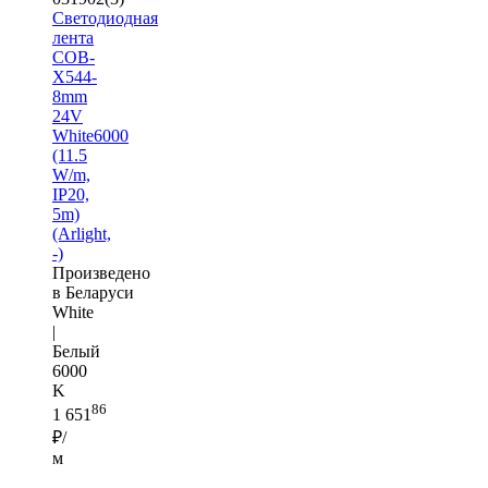
Светодиодная
лента
COB-
X544-
8mm
24V
White6000
(11.5
W/m,
IP20,
5m)
(Arlight,
-)
Произведено
в Беларуси
White
|
Белый
6000
K
86
1 651
₽/
м