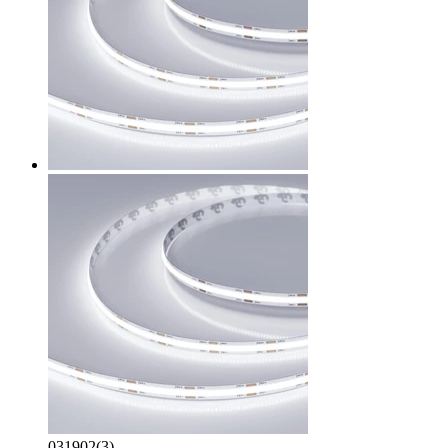
031902(3)