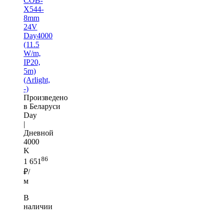
COB-
X544-
8mm
24V
Day4000
(11.5
W/m,
IP20,
5m)
(Arlight,
-)
Произведено
в Беларуси
Day
|
Дневной
4000
K
86
1 651
₽/
м
В
наличии