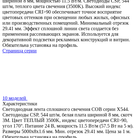
шириной 8 мм, мощностью 11.5 Вт/м. Светодиоды CSP, 544
шт/м, теплого цвета свечения (3500K). Высокий индекс
цветопередачи CRI>90 обеспечивает точное восприятие
цветовых оттенков при освещении любых жилых, офисных
или производственных помещений. Минимальный отрезок
29.41 мм. Эффект сплошной линии света создается без
применения рассеивающих экранов. Используется для
декоративной подсветки рекламных конструкций и витрин.
Обязательна установка на профиль.
Страница серии
10 моделей
Характеристики
Светодиодная лента сплошного свечения COB серии X544.
Светодиоды CSP, 544 шт/м, белая плата шириной 8 мм, скотч
3M. Цвет ТЕПЛЫЙ 3500K, индекс цветопередачи CRI>90,
угол 170°. Питание 24 В, мощность 11.5 Вт/м (57.5 Вт на 5 м).
Размеры 5000x8x1.6 мм. Мин. отрезок 29.41 мм. Цена за 1 м.
Обязательна установка на профиль.