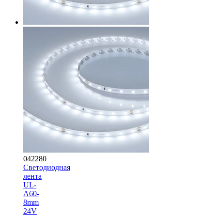
042280
Светодиодная
лента
UL-
A60-
8mm
24V