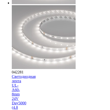
042281
Светодиодная
лента
UL-
A60-
8mm
24V
Day5000
(4.8