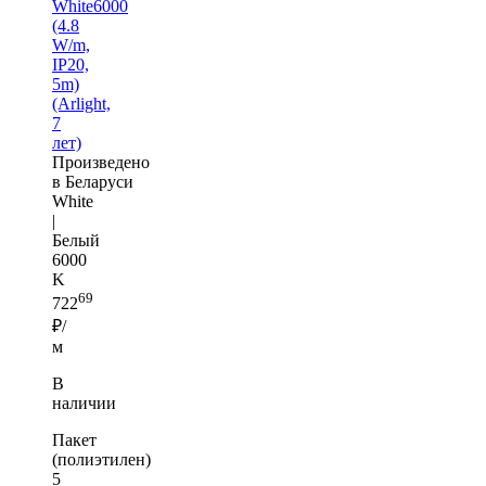
White6000
(4.8
W/m,
IP20,
5m)
(Arlight,
7
лет)
Произведено
в Беларуси
White
|
Белый
6000
K
69
722
₽/
м
В
наличии
Пакет
(полиэтилен)
5