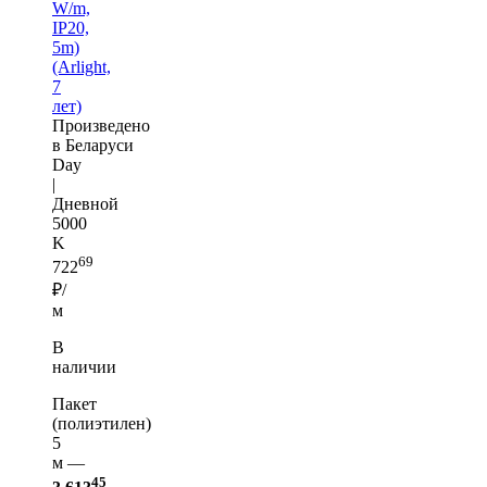
W/m,
IP20,
5m)
(Arlight,
7
лет)
Произведено
в Беларуси
Day
|
Дневной
5000
K
69
722
₽/
м
В
наличии
Пакет
(полиэтилен)
5
м —
45