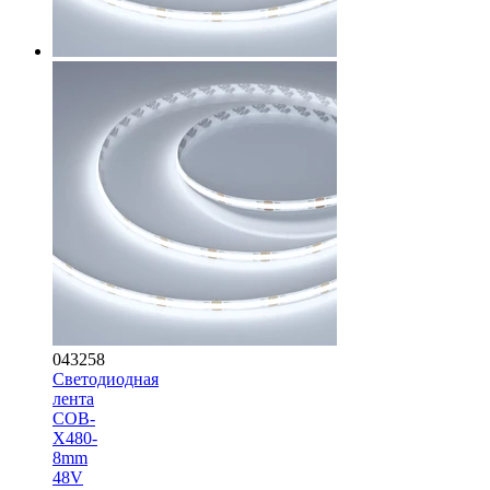
043258
Светодиодная
лента
COB-
X480-
8mm
48V