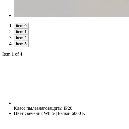
item 0
item 1
item 2
item 3
Item 1 of 4
Класс пылевлагозащиты
IP20
Цвет свечения
White | Белый 6000 K