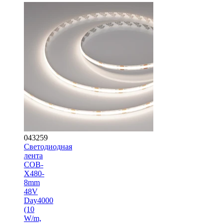
043259
Светодиодная
лента
COB-
X480-
8mm
48V
Day4000
(10
W/m,