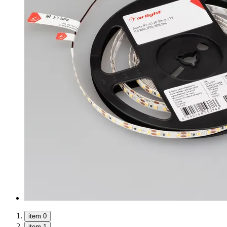
item 0
item 1