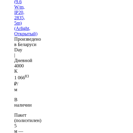
(9.6
W/m,
IP20,
2835,
5m)
(Arlight,
Открытый)
Произведено
в Беларуси
Day
|
Дневной
4000
K
83
1 066
₽/
м
В
наличии
Пакет
(полиэтилен)
5
м —