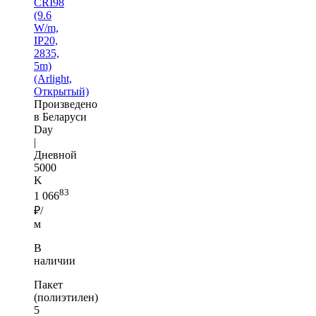
CRI98
(9.6
W/m,
IP20,
2835,
5m)
(Arlight,
Открытый)
Произведено
в Беларуси
Day
|
Дневной
5000
K
83
1 066
₽/
м
В
наличии
Пакет
(полиэтилен)
5