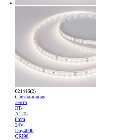
021416(2)
Светодиодная
лента
RT-
A120-
8mm
24V
Day4000
CRI98