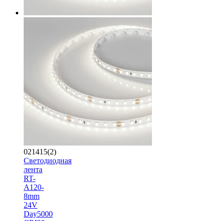
021415(2)
Светодиодная
лента
RT-
A120-
8mm
24V
Day5000