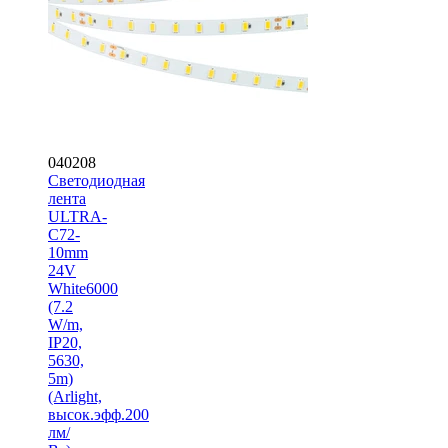
040208
Светодиодная
лента
ULTRA-
C72-
10mm
24V
White6000
(7.2
W/m,
IP20,
5630,
5m)
(Arlight,
высок.эфф.200
лм/