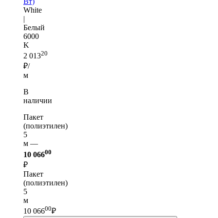
Вт)
White
|
Белый
6000
K
20
2 013
₽/
м
В
наличии
Пакет
(полиэтилен)
5
м —
00
10 066
₽
Пакет
(полиэтилен)
5
м
00
10 066
₽