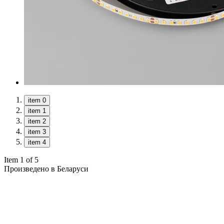
item 0
item 1
item 2
item 3
item 4
Item 1 of 5
Произведено в Беларуси