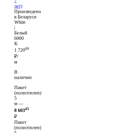
7
лет)
Произведено
в Беларуси
White
|
Белый
6000
K
69
1 720
₽/
м
В
наличии
Пакет
(полиэтилен)
5
м —
45
8 603
₽
Пакет
(полиэтилен)
5