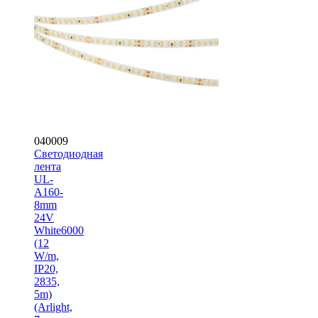
040009
Светодиодная
лента
UL-
A160-
8mm
24V
White6000
(12
W/m,
IP20,
2835,
5m)
(Arlight,