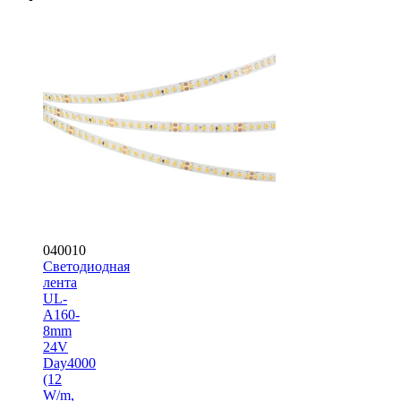
040010
Светодиодная
лента
UL-
A160-
8mm
24V
Day4000
(12
W/m,