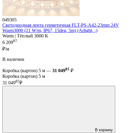
049305
Светодиодная лента герметичная FLT-PS-A42-23mm 24V
Warm3000 (21 W/m, IP67, 15deg, 5m) (Arlight, -)
Warm | Тёплый 3000 K
97
6 209
₽/м
В наличии
85
Коробка (картон) 5 м —
31 049
₽
Коробка (картон) 5 м
85
31 049
₽
В корзину