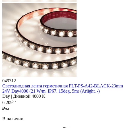
049312
Светодиодная лента герметичная FLT-PS-A42-BLACK-23mm
24V Day4000 (21 W/m, IP67, 15deg, 5m) (Arlight, -)
Day | Дневной 4000 K
97
6 209
₽/м
В наличии