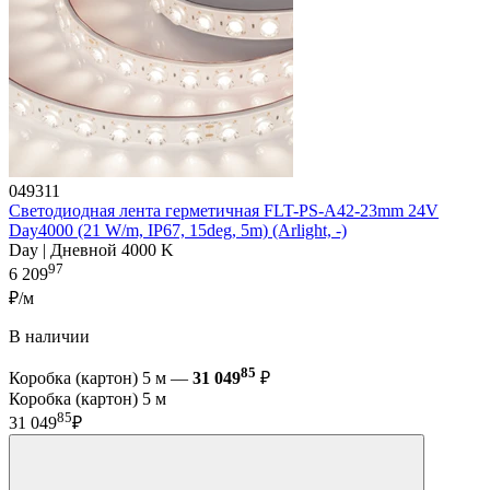
049311
Светодиодная лента герметичная FLT-PS-A42-23mm 24V
Day4000 (21 W/m, IP67, 15deg, 5m) (Arlight, -)
Day | Дневной 4000 K
97
6 209
₽/м
В наличии
85
Коробка (картон) 5 м —
31 049
₽
Коробка (картон) 5 м
85
31 049
₽