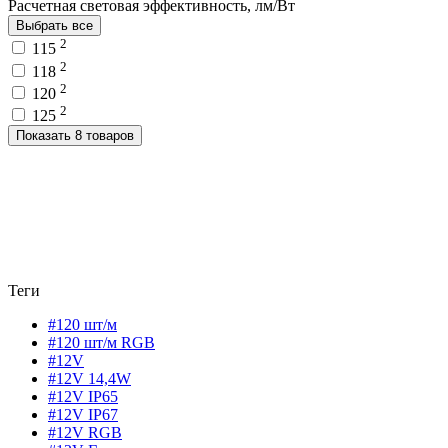
Расчетная световая эффективность, лм/Вт
Выбрать все
2
115
2
118
2
120
2
125
Показать 8 товаров
Теги
#120 шт/м
#120 шт/м RGB
#12V
#12V 14,4W
#12V IP65
#12V IP67
#12V RGB