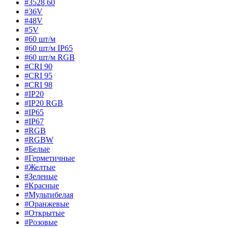
#3528 60
#36V
#48V
#5V
#60 шт/м
#60 шт/м IP65
#60 шт/м RGB
#CRI 90
#CRI 95
#CRI 98
#IP20
#IP20 RGB
#IP65
#IP67
#RGB
#RGBW
#Белые
#Герметичные
#Желтые
#Зеленые
#Красные
#Мультибелая
#Оранжевые
#Открытые
#Розовые