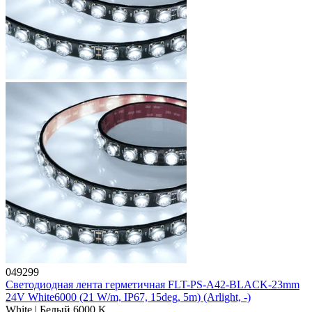
049299
Светодиодная лента герметичная FLT-PS-A42-BLACK-23mm
24V White6000 (21 W/m, IP67, 15deg, 5m) (Arlight, -)
White | Белый 6000 K