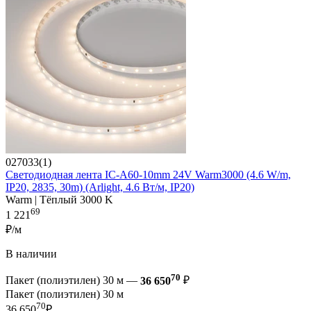
027033(1)
Светодиодная лента IC-A60-10mm 24V Warm3000 (4.6 W/m,
IP20, 2835, 30m) (Arlight, 4.6 Вт/м, IP20)
Warm | Тёплый 3000 K
69
1 221
₽/м
В наличии
70
Пакет (полиэтилен) 30 м —
36 650
₽
Пакет (полиэтилен) 30 м
70
36 650
₽