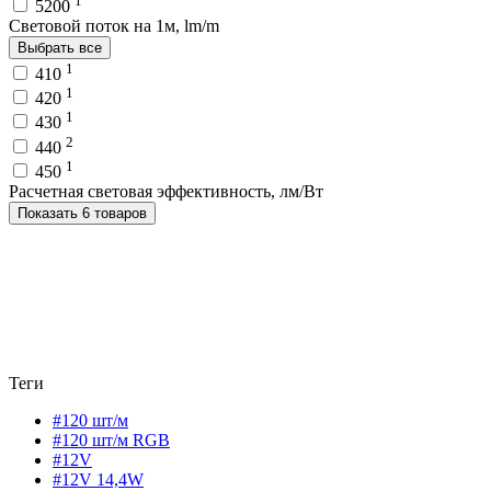
1
5200
Световой поток на 1м, lm/m
Выбрать все
1
410
1
420
1
430
2
440
1
450
Расчетная световая эффективность, лм/Вт
Показать 6 товаров
Теги
#120 шт/м
#120 шт/м RGB
#12V
#12V 14,4W