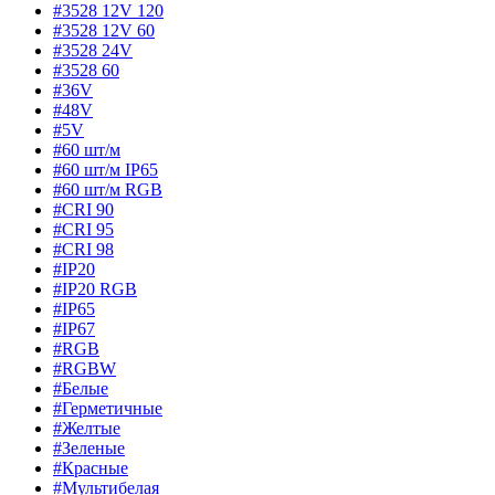
#3528 12V 120
#3528 12V 60
#3528 24V
#3528 60
#36V
#48V
#5V
#60 шт/м
#60 шт/м IP65
#60 шт/м RGB
#CRI 90
#CRI 95
#CRI 98
#IP20
#IP20 RGB
#IP65
#IP67
#RGB
#RGBW
#Белые
#Герметичные
#Желтые
#Зеленые
#Красные
#Мультибелая