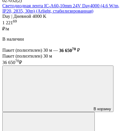
027032(2)
Светодиодная лента IC-A60-10mm 24V Day4000 (4.6 W/m,
IP20, 2835, 30m) (Arlight, стабилизированная)
Day | Дневной 4000 K
69
1 221
₽/м
В наличии
70
Пакет (полиэтилен) 30 м —
36 650
₽
Пакет (полиэтилен) 30 м
70
36 650
₽
В корзину