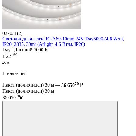
027031(2)
Светодиодная лента IC-A60-10mm 24V Day5000 (4.6 W/m,
IP20, 2835, 30m) (Arlight, 4.6 Вт/м, IP20)
Day | Дневной 5000 K
69
1 221
₽/м
В наличии
70
Пакет (полиэтилен) 30 м —
36 650
₽
Пакет (полиэтилен) 30 м
70
36 650
₽