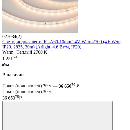
027034(2)
Светодиодная лента IC-A60-10mm 24V Warm2700 (4.6 W/m,
IP20, 2835, 30m) (Arlight, 4.6 Вт/м, IP20)
Warm | Тёплый 2700 K
69
1 221
₽/м
В наличии
70
Пакет (полиэтилен) 30 м —
36 650
₽
Пакет (полиэтилен) 30 м
70
36 650
₽