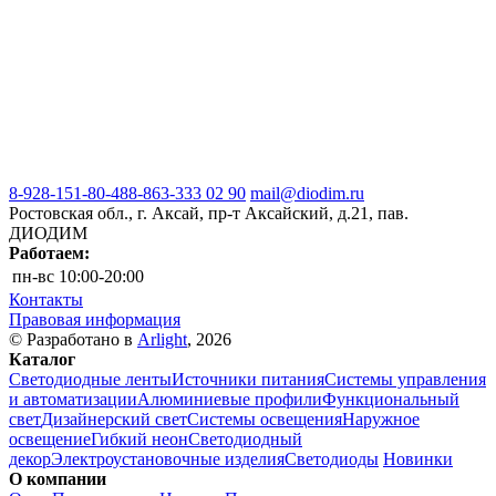
8-928-151-80-48
8-863-333 02 90
mail@diodim.ru
Ростовская обл., г. Аксай, пр-т Аксайский, д.21, пав.
ДИОДИМ
Работаем:
пн-вс
10:00-20:00
Контакты
Правовая информация
© Разработано в
Arlight
, 2026
Каталог
Светодиодные ленты
Источники питания
Системы управления
и автоматизации
Алюминиевые профили
Функциональный
свет
Дизайнерский свет
Системы освещения
Наружное
освещение
Гибкий неон
Светодиодный
декор
Электроустановочные изделия
Светодиоды
Новинки
О компании