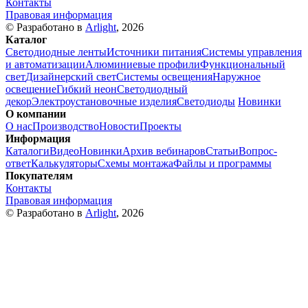
Контакты
Правовая информация
© Разработано в
Arlight
, 2026
Каталог
Светодиодные ленты
Источники питания
Системы управления
и автоматизации
Алюминиевые профили
Функциональный
свет
Дизайнерский свет
Системы освещения
Наружное
освещение
Гибкий неон
Светодиодный
декор
Электроустановочные изделия
Светодиоды
Новинки
О компании
О нас
Производство
Новости
Проекты
Информация
Каталоги
Видео
Новинки
Архив вебинаров
Статьи
Вопрос-
ответ
Калькуляторы
Схемы монтажа
Файлы и программы
Покупателям
Контакты
Правовая информация
© Разработано в
Arlight
, 2026