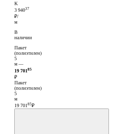
K
37
3 940
₽/
м
В
наличии
Пакет
(полиэтилен)
5
м —
85
19 701
₽
Пакет
(полиэтилен)
5
м
85
19 701
₽