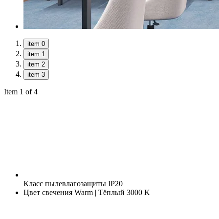
item 0
item 1
item 2
item 3
Item 1 of 4
Класс пылевлагозащиты
IP20
Цвет свечения
Warm | Тёплый 3000 K