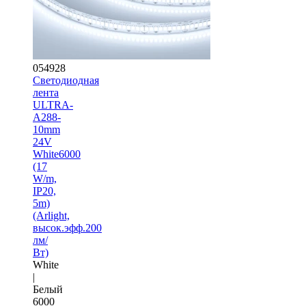
054928
Светодиодная
лента
ULTRA-
A288-
10mm
24V
White6000
(17
W/m,
IP20,
5m)
(Arlight,
высок.эфф.200
лм/
Вт)
White
|
Белый
6000