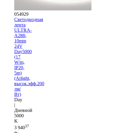
054929
Светодиодная
лента
ULTRA-
A288-
10mm
24V
Day5000
(17
W/m,
IP20,
5m)
(Arlight,
высок.эфф.200
лм/
Вт)
Day
|
Дневной
5000
K
37
3 940