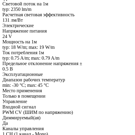
Световой поток на 1м
typ: 2350 lm/m
Расчетная световая эффективность
131 лм/Вт
Электрические
Напряжение питания
24 V
Мощность на 1м
typ: 18 W/m; max: 19 W/m
Ток потребления 1м
typ: 0.75 A/m; max: 0.79 A/m
Предельное отклонение напряжения ±
0.5 В
Эксплуатационные
Диапазон рабочих температур
min: -30 °C; max: 45 °C
Место применения
Только в помещении
Управление
Входной сигнал
PWM СV (ШИМ по напряжению)
Диммируемый(ая)
Да
Каналы управления
1 CH (1 канал - Mono)