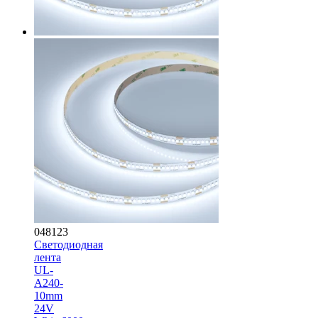
048123
Светодиодная
лента
UL-
A240-
10mm
24V