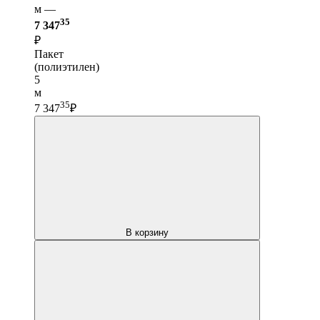
м —
35
7 347
₽
Пакет
(полиэтилен)
5
м
35
7 347
₽
В корзину