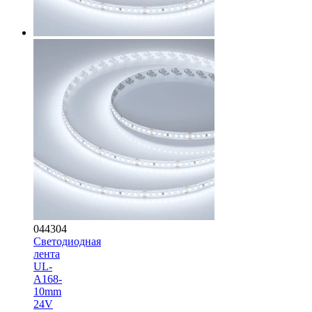
044304
Светодиодная
лента
UL-
A168-
10mm
24V