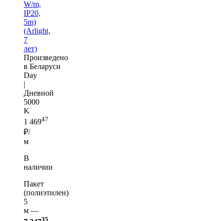
W/m,
IP20,
5m)
(Arlight,
7
лет)
Произведено
в Беларуси
Day
|
Дневной
5000
K
47
1 469
₽/
м
В
наличии
Пакет
(полиэтилен)
5
м —
35