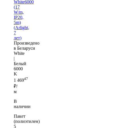
White6000
(17
W/m,
IP20,
5m)
(Arlight,
7
лет)
Произведено
в Беларуси
White
|
Белый
6000
K
47
1 469
₽/
м
В
наличии
Пакет
(полиэтилен)
5