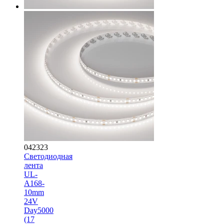
042323
Светодиодная
лента
UL-
A168-
10mm
24V
Day5000
(17