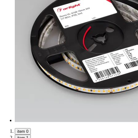
item 0
item 1