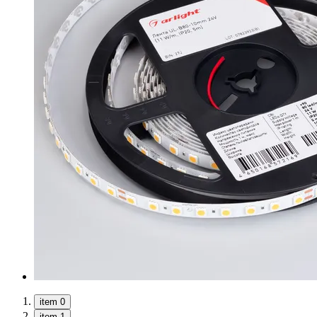
item 0
item 1