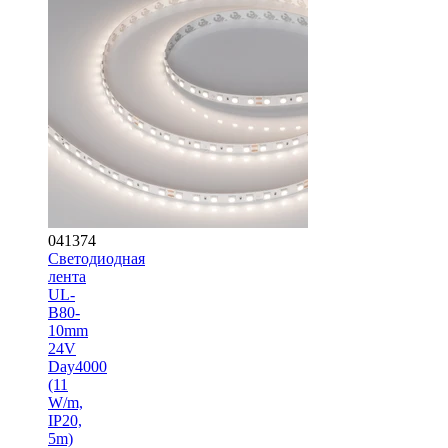
041374
Светодиодная
лента
UL-
B80-
10mm
24V
Day4000
(11
W/m,
IP20,
5m)