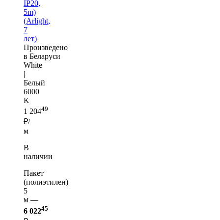
IP20,
5m)
(Arlight,
7
лет)
Произведено
в Беларуси
White
|
Белый
6000
K
49
1 204
₽/
м
В
наличии
Пакет
(полиэтилен)
5
м —
45
6 022