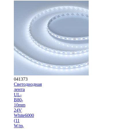
041373
Светодиодная
лента
UL-
B80-
10mm
24V
White6000
(11
W/m,