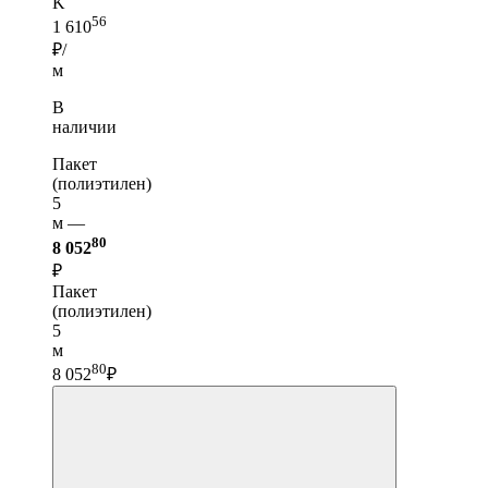
K
56
1 610
₽/
м
В
наличии
Пакет
(полиэтилен)
5
м —
80
8 052
₽
Пакет
(полиэтилен)
5
м
80
8 052
₽