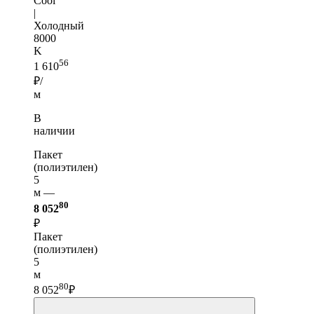
Cool
|
Холодный
8000
K
56
1 610
₽/
м
В
наличии
Пакет
(полиэтилен)
5
м —
80
8 052
₽
Пакет
(полиэтилен)
5
м
80
8 052
₽