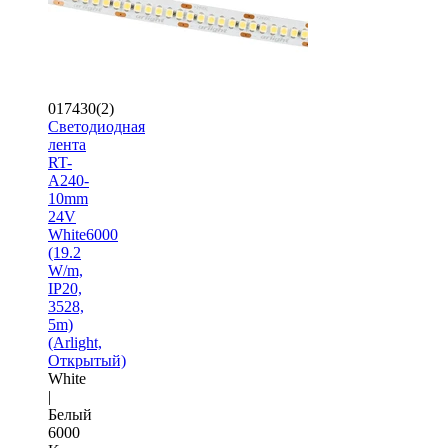
017430(2)
Светодиодная
лента
RT-
A240-
10mm
24V
White6000
(19.2
W/m,
IP20,
3528,
5m)
(Arlight,
Открытый)
White
|
Белый
6000