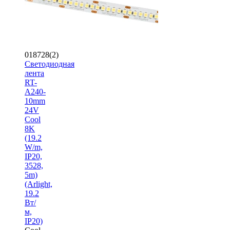
018728(2)
Светодиодная
лента
RT-
A240-
10mm
24V
Cool
8K
(19.2
W/m,
IP20,
3528,
5m)
(Arlight,
19.2
Вт/
м,
IP20)