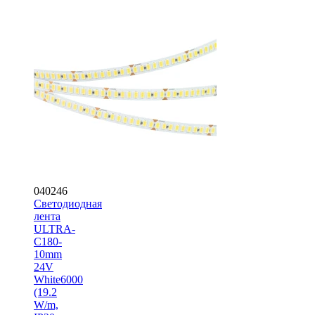
040246
Светодиодная
лента
ULTRA-
C180-
10mm
24V
White6000
(19.2
W/m,