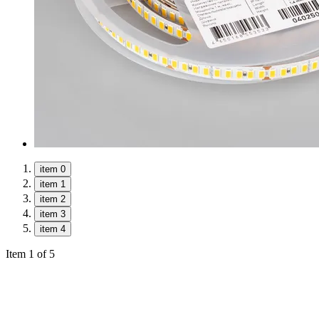
item 0
item 1
item 2
item 3
item 4
Item 1 of 5