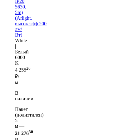
IP20,
5630,
5m)
(Arlight,
высок.эфф.200
лм/
Вт)
White
|
Белый
6000
K
26
4 255
₽/
м
В
наличии
Пакет
(полиэтилен)
5
м —
30
21 276
₽