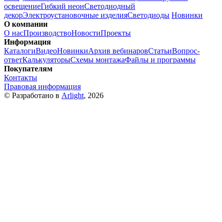
освещение
Гибкий неон
Светодиодный
декор
Электроустановочные изделия
Светодиоды
Новинки
О компании
О нас
Производство
Новости
Проекты
Информация
Каталоги
Видео
Новинки
Архив вебинаров
Статьи
Вопрос-
ответ
Калькуляторы
Схемы монтажа
Файлы и программы
Покупателям
Контакты
Правовая информация
© Разработано в
Arlight
, 2026