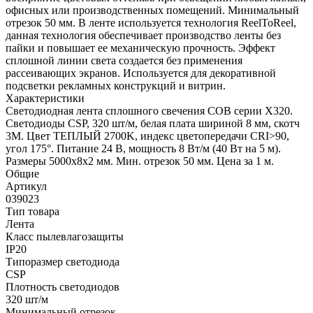
офисных или производственных помещений. Минимальный
отрезок 50 мм. В ленте используется технология ReelToReel,
данная технология обеспечивает производство ленты без
пайки и повышает ее механическую прочность. Эффект
сплошной линии света создается без применения
рассеивающих экранов. Используется для декоративной
подсветки рекламных конструкций и витрин.
Характеристики
Светодиодная лента сплошного свечения COB серии X320.
Светодиоды CSP, 320 шт/м, белая плата шириной 8 мм, скотч
3M. Цвет ТЕПЛЫЙ 2700K, индекс цветопередачи CRI>90,
угол 175°. Питание 24 В, мощность 8 Вт/м (40 Вт на 5 м).
Размеры 5000х8х2 мм. Мин. отрезок 50 мм. Цена за 1 м.
Общие
Артикул
039023
Тип товара
Лента
Класс пылевлагозащиты
IP20
Типоразмер светодиода
CSP
Плотность светодиодов
320 шт/м
Минимальный отрезок