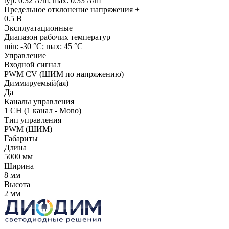
typ: 0.32 A/m; max: 0.33 A/m
Предельное отклонение напряжения ±
0.5 В
Эксплуатационные
Диапазон рабочих температур
min: -30 °C; max: 45 °C
Управление
Входной сигнал
PWM СV (ШИМ по напряжению)
Диммируемый(ая)
Да
Каналы управления
1 CH (1 канал - Mono)
Тип управления
PWM (ШИМ)
Габариты
Длина
5000 мм
Ширина
8 мм
Высота
2 мм