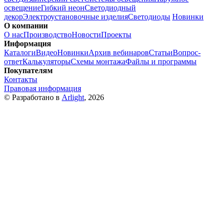
освещение
Гибкий неон
Светодиодный
декор
Электроустановочные изделия
Светодиоды
Новинки
О компании
О нас
Производство
Новости
Проекты
Информация
Каталоги
Видео
Новинки
Архив вебинаров
Статьи
Вопрос-
ответ
Калькуляторы
Схемы монтажа
Файлы и программы
Покупателям
Контакты
Правовая информация
© Разработано в
Arlight
, 2026