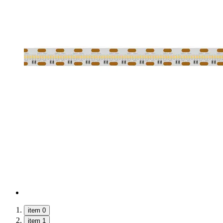
item 0
item 1